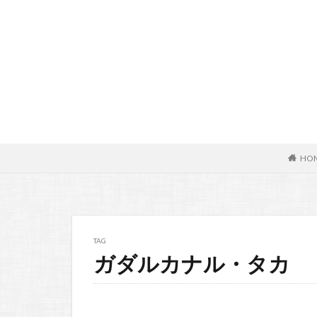
HO
TAG
ガダルカナル・タカ