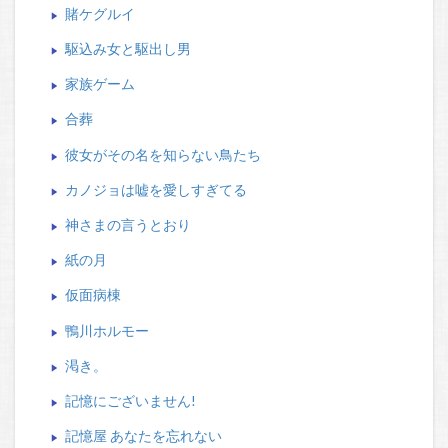
賭ケグルイ
駆込み女と駆出し男
家族ゲーム
合葬
彼女がその名を知らない鳥たち
カノジョは嘘を愛しすぎてる
神さまの言うとおり
紙の月
仮面病棟
鴨川ホルモー
渇き。
記憶にございません!
記憶屋 あなたを忘れない