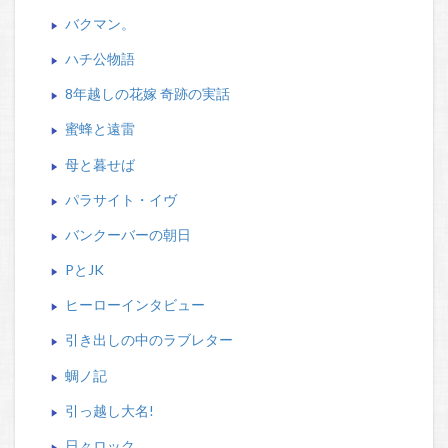
バクマン。
ハチ公物語
8年越しの花嫁 奇跡の実話
蜜蜂と遠雷
母と暮せば
パラサイト・イヴ
バンクーバーの朝日
PとJK
ヒーローインタビュー
引き出しの中のラブレター
蜩ノ記
引っ越し大名!
日々ロック