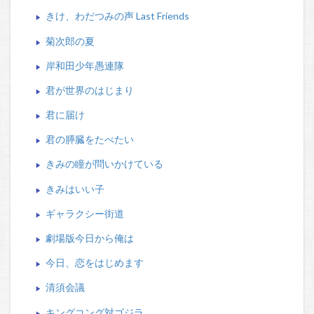
きけ、わだつみの声 Last Friends
菊次郎の夏
岸和田少年愚連隊
君が世界のはじまり
君に届け
君の膵臓をたべたい
きみの瞳が問いかけている
きみはいい子
ギャラクシー街道
劇場版今日から俺は
今日、恋をはじめます
清須会議
キングコング対ゴジラ