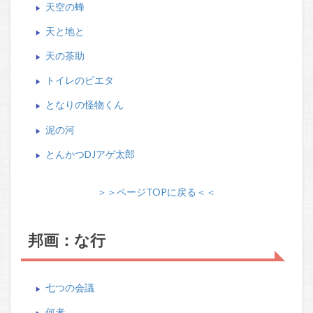
天空の蜂
天と地と
天の茶助
トイレのピエタ
となりの怪物くん
泥の河
とんかつDJアゲ太郎
＞＞ページTOPに戻る＜＜
邦画：な行
七つの会議
何者