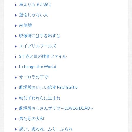
海よりもまだ深く
運命じゃない人
AI崩壊
映像研には手を出すな
エイプリルフールズ
ST 赤と白の捜査ファイル
L change the WorLd
オーロラの下で
劇場版おいしい給食 Final Battle
幼な子われらに生まれ
劇場版おっさんずラブ～LOVEorDEAD～
男たちの大和
思い、思われ、ふり、ふられ