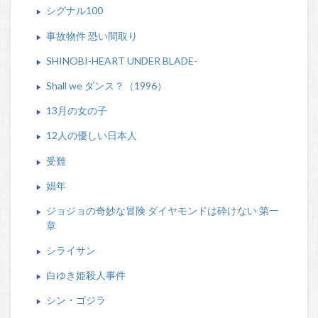
シグナル100
事故物件 恐い間取り
SHINOBI-HEART UNDER BLADE-
Shall we ダンス？（1996）
13月の女の子
12人の優しい日本人
受難
娼年
ジョジョの奇妙な冒険 ダイヤモンドは砕けない 第一
章
シライサン
白ゆき姫殺人事件
シン・ゴジラ