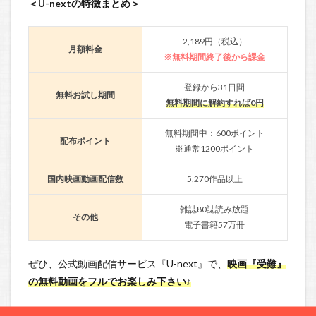
＜U-nextの特徴まとめ＞
2,189円（税込）
月額料金
※無料期間終了後から課金
登録から31日間
無料お試し期間
無料期間に解約すれば0円
無料期間中：600ポイント
配布ポイント
※通常1200ポイント
国内映画動画配信数
5,270作品以上
雑誌80誌読み放題
その他
電子書籍57万冊
ぜひ、公式動画配信サービス『U-next』で、
映画『受難』
の無料動画をフルでお楽しみ下さい♪