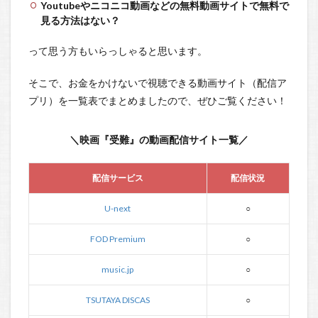
Youtubeやニコニコ動画などの無料動画サイトで無料で
見る方法はない？
って思う方もいらっしゃると思います。
そこで、お金をかけないで視聴できる動画サイト（配信ア
プリ）を一覧表でまとめましたので、ぜひご覧ください！
＼映画『受難』の動画配信サイト一覧／
配信サービス
配信状況
U-next
○
FOD Premium
○
music.jp
○
TSUTAYA DISCAS
○