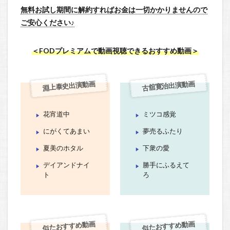
無料お試し期間に解約すればお金は一切かかりませんので
ご安心ください♪
＜FODプレミアムで動画視聴できるおすすめ動画＞
淵上泰史出演動画
古舘寛治出演動画
花宵道中
ミツコ感覚
にがくてあまい
夢売るふたり
夏美のホタル
下衆の愛
デイアンドナイ
勝手にふるえて
ト
ろ
似たおすすめ動画
似たおすすめ動画