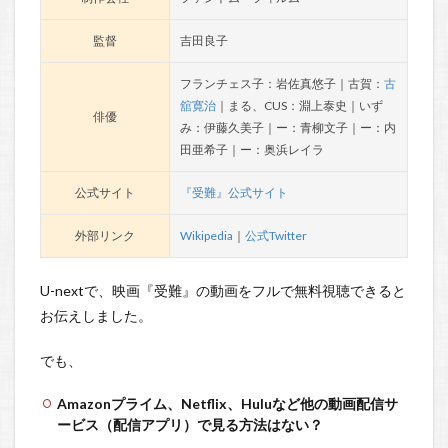
監督
吉田良子
フランチェス子：岩佐真悠子｜古賀：
古
舘寛治
｜まる、CUS：淵上泰史｜いず
俳優
み：伊藤久美子｜ー：青柳文子｜ー：内
田亜希子｜ー：奥浜レイラ
公式サイト
『受難』公式サイト
外部リンク
Wikipedia
｜
公式Twitter
U-nextで、映画『受難』の動画をフルで無料視聴できると
お伝えしました。
でも、
Amazonプライム、Netflix、Huluなど他の動画配信サ
ービス（配信アプリ）で見る方法はない？