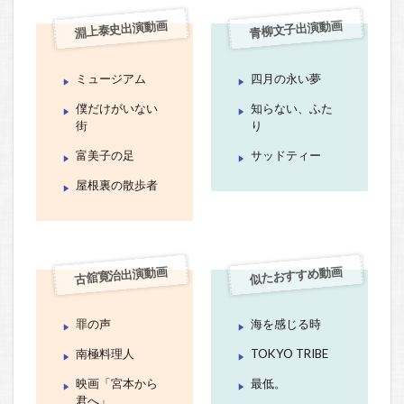
淵上泰史出演動画
青柳文子出演動画
ミュージアム
四月の永い夢
僕だけがいない
知らない、ふた
街
り
富美子の足
サッドティー
屋根裏の散歩者
古舘寛治出演動画
似たおすすめ動画
罪の声
海を感じる時
南極料理人
TOKYO TRIBE
映画「宮本から
最低。
君へ」