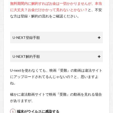
無料期間内に解約すればお金は一切かかりませんが、本当
に大丈夫？お金だけかかって見れないとかない？
と、不安
な方は登録・解約の流れをご確認ください。
U-NEXT登録手順
U-NEXT解約手順
U-nextを使わなくても、映画『受難』の動画は違法サイト
にアップロードされてるんじゃないの？と、思いますよ
ね。
確かに違法動画サイトで映画『受難』の動画を見れる場合
がありますが、
端末がウイルスに感染する