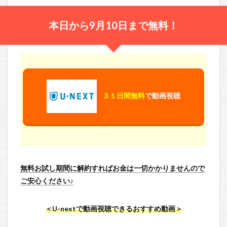
本日から9月10日まで無料！
３１日間無料
で動画視聴
無料お試し期間に解約すればお金は一切かかりませんので
ご安心ください♪
＜U-nextで動画視聴できるおすすめ動画＞