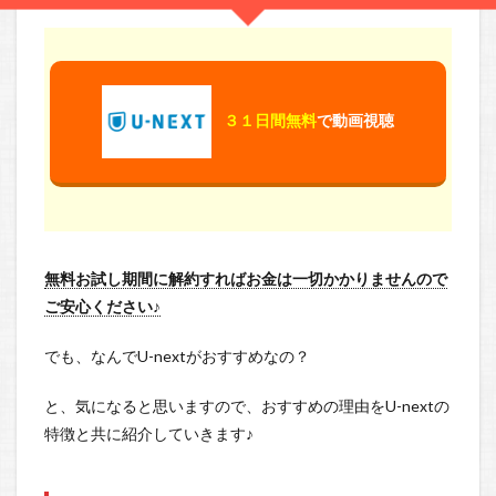
３１日間無料
で動画視聴
無料お試し期間に解約すればお金は一切かかりませんので
ご安心ください♪
でも、なんでU-nextがおすすめなの？
と、気になると思いますので、おすすめの理由をU-nextの
特徴と共に紹介していきます♪