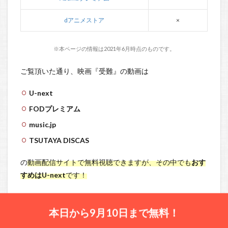
dアニメストア
×
※本ページの情報は2021年6月時点のものです。
ご覧頂いた通り、映画『受難』の動画は
U-next
FODプレミアム
music.jp
TSUTAYA DISCAS
の
動画配信サイトで無料視聴できますが、その中でも
おす
すめはU-next
です！
本日から9月10日まで無料！