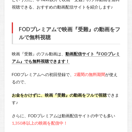
視聴できる、おすすめの動画配信サイトを紹介します♪
FODプレミアムで映画『受難』の動画をフ
ルで無料視聴
映画『受難』のフル動画は、
動画配信サイト『FODプレミ
アム』でも無料視聴できます！
FODプレミアムへの初回登録で、
2週間の無料期間
が使え
るので、
お金をかけずに、映画『受難』の動画をフルで視聴
できま
す♪
さらに、FODプレミアムは動画配信サイトの中でも多い
1,350本以上の映画を配信中！