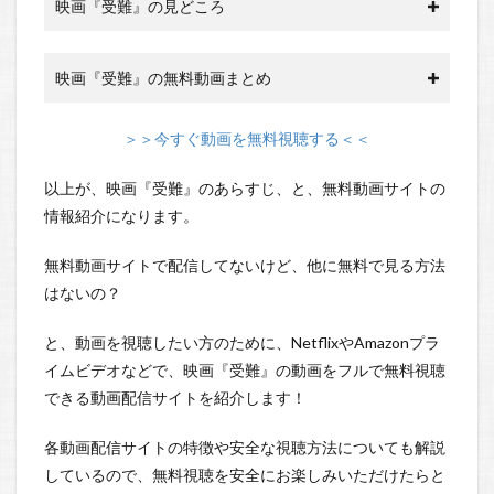
映画『受難』の見どころ
映画『受難』の無料動画まとめ
＞＞今すぐ動画を無料視聴する＜＜
以上が、映画『受難』のあらすじ、と、無料動画サイトの
情報紹介になります。
無料動画サイトで配信してないけど、他に無料で見る方法
はないの？
と、動画を視聴したい方のために、NetflixやAmazonプラ
イムビデオなどで、映画『受難』の動画をフルで無料視聴
できる動画配信サイトを紹介します！
各動画配信サイトの特徴や安全な視聴方法についても解説
しているので、
無料視聴を安全にお楽しみいただけたらと