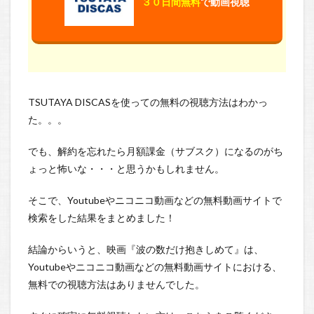
３０日間無料
で動画視聴
TSUTAYA DISCASを使っての無料の視聴方法はわかっ
た。。。
でも、解約を忘れたら月額課金（サブスク）になるのがち
ょっと怖いな・・・と思うかもしれません。
そこで、Youtubeやニコニコ動画などの無料動画サイトで
検索をした結果をまとめました！
結論からいうと、映画『波の数だけ抱きしめて』は、
Youtubeやニコニコ動画などの無料動画サイトにおける、
無料での視聴方法はありませんでした。