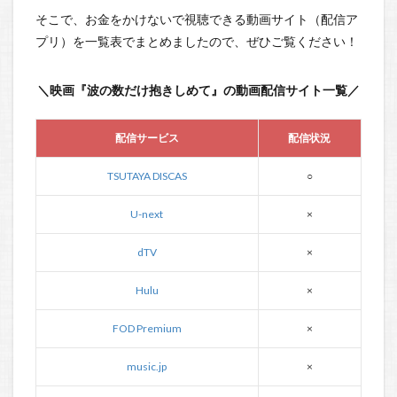
そこで、お金をかけないで視聴できる動画サイト（配信ア
プリ）を一覧表でまとめましたので、ぜひご覧ください！
＼映画『波の数だけ抱きしめて』の動画配信サイト一覧／
配信サービス
配信状況
TSUTAYA DISCAS
○
U-next
×
dTV
×
Hulu
×
FOD Premium
×
music.jp
×