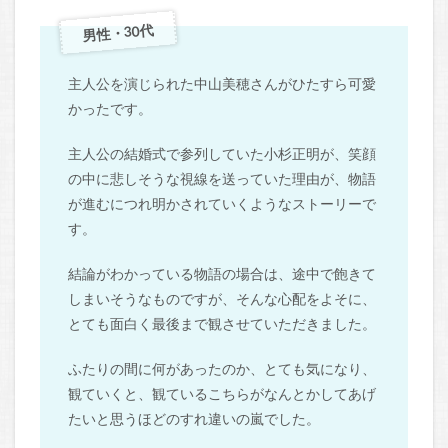
男性・30代
主人公を演じられた中山美穂さんがひたすら可愛
かったです。
主人公の結婚式で参列していた小杉正明が、笑顔
の中に悲しそうな視線を送っていた理由が、物語
が進むにつれ明かされていくようなストーリーで
す。
結論がわかっている物語の場合は、途中で飽きて
しまいそうなものですが、そんな心配をよそに、
とても面白く最後まで観させていただきました。
ふたりの間に何があったのか、とても気になり、
観ていくと、観ているこちらがなんとかしてあげ
たいと思うほどのすれ違いの嵐でした。