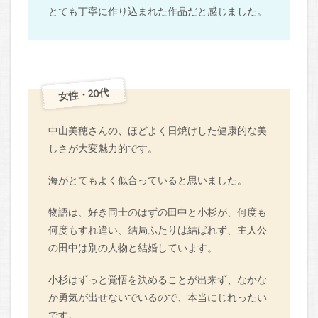
とても丁寧に作り込まれた作品だと感じました。
女性・20代
中山美穂さんの、ほどよく日焼けした健康的な美
しさが大変魅力的です。
海がとてもよく似合っていると思いました。
物語は、好き同士のはずの田中と小杉が、何度も
何度もすれ違い、結局ふたりは結ばれず、主人公
の田中は別の人物と結婚しています。
小杉はずっと覚悟を決めることが出来ず、なかな
か勇気が出せないでいるので、本当にじれったい
です。