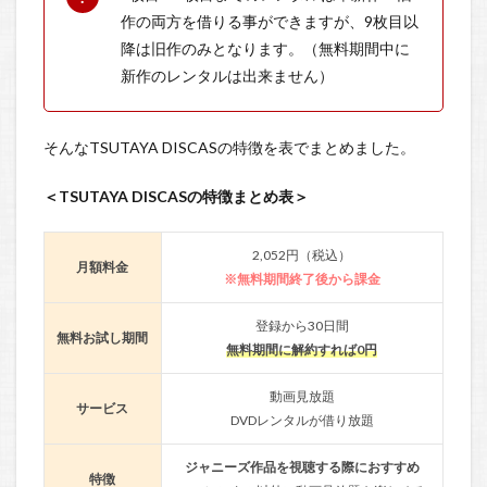
作の両方を借りる事ができますが、9枚目以
降は旧作のみとなります。（無料期間中に
新作のレンタルは出来ません）
そんなTSUTAYA DISCASの特徴を表でまとめました。
＜TSUTAYA DISCASの特徴まとめ表＞
2,052円（税込）
月額料金
※無料期間終了後から課金
登録から30日間
無料お試し期間
無料期間に解約すれば0円
動画見放題
サービス
DVDレンタルが借り放題
ジャニーズ作品を視聴する際におすすめ
特徴