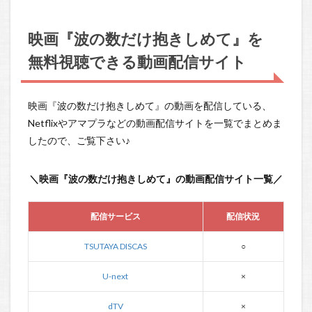
映画『波の数だけ抱きしめて』を
無料視聴できる動画配信サイト
映画『波の数だけ抱きしめて』の動画を配信している、
Netflixやアマプラなどの動画配信サイトを一覧でまとめま
したので、ご覧下さい♪
＼映画『波の数だけ抱きしめて』の動画配信サイト一覧／
配信サービス
配信状況
TSUTAYA DISCAS
○
U-next
×
dTV
×