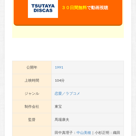
３０日間無料
で動画視聴
公開年
1991
上映時間
104分
ジャンル
恋愛／ラブコメ
制作会社
東宝
監督
馬場康夫
田中真理子：
中山美穂
｜小杉正明：織田