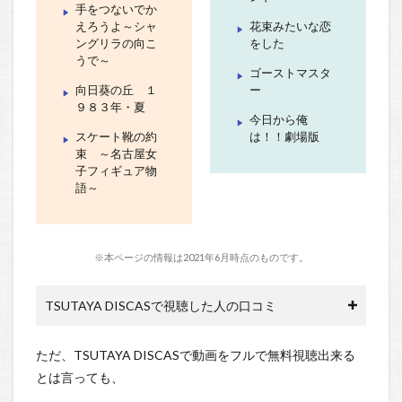
手をつないでか
えろうよ～シャ
花束みたいな恋
ングリラの向こ
をした
うで～
ゴーストマスタ
向日葵の丘 １
ー
９８３年・夏
今日から俺
スケート靴の約
は！！劇場版
束 ～名古屋女
子フィギュア物
語～
※本ページの情報は2021年6月時点のものです。
TSUTAYA DISCASで視聴した人の口コミ
ただ、TSUTAYA DISCASで動画をフルで無料視聴出来る
とは言っても、