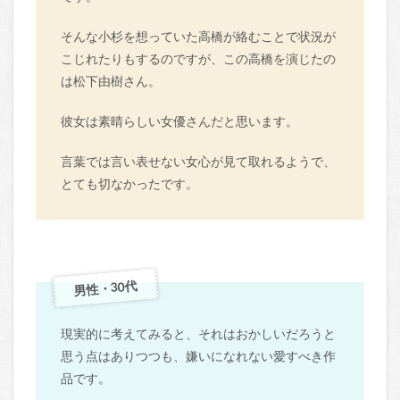
そんな小杉を想っていた高橋が絡むことで状況が
こじれたりもするのですが、この高橋を演じたの
は松下由樹さん。
彼女は素晴らしい女優さんだと思います。
言葉では言い表せない女心が見て取れるようで、
とても切なかったです。
男性・30代
現実的に考えてみると、それはおかしいだろうと
思う点はありつつも、嫌いになれない愛すべき作
品です。