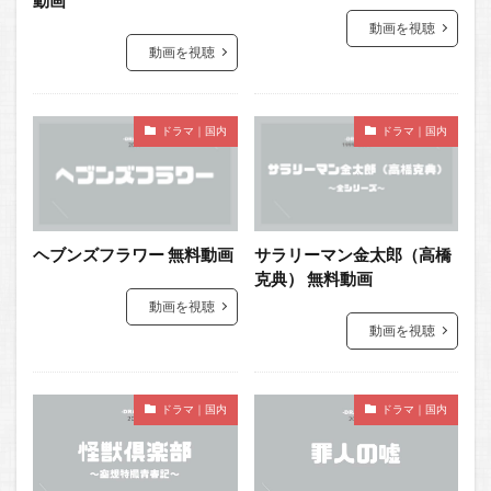
動画を視聴
動画を視聴
ドラマ｜国内
ドラマ｜国内
ヘブンズフラワー 無料動画
サラリーマン金太郎（高橋
克典） 無料動画
動画を視聴
動画を視聴
ドラマ｜国内
ドラマ｜国内