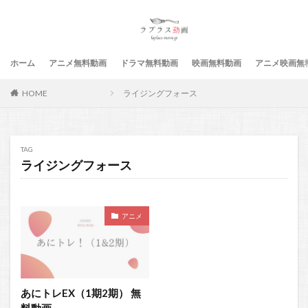
ホーム
アニメ無料動画
ドラマ無料動画
映画無料動画
アニメ映画無
HOME
ライジングフォース
TAG
ライジングフォース
アニメ
あにトレEX（1期2期） 無
料動画