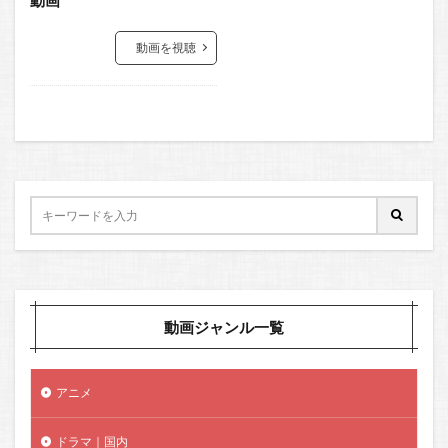
動画を視聴
動画ジャンル一覧
アニメ
ドラマ｜国内