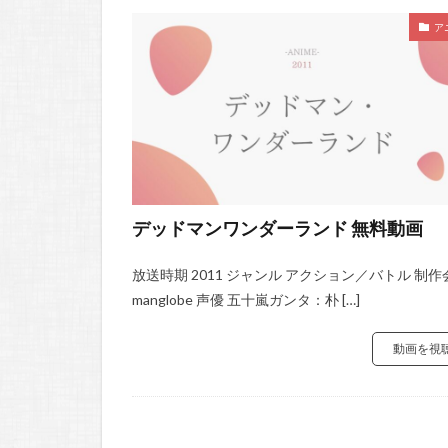
ア
デッドマンワンダーランド 無料動画
放送時期 2011 ジャンル アクション／バトル 制作
manglobe 声優 五十嵐ガンタ：朴 […]
動画を視