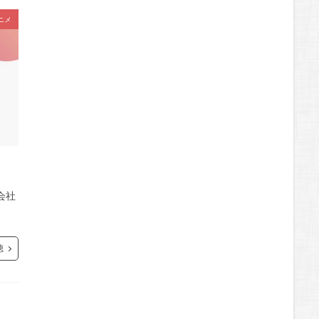
ニメ
会社
聴