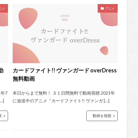
ニメ
アニメ
動
カードファイト!! ヴァンガード overDress
無料動画
年7
本日からまで無料！ ３１日間無料で動画視聴 2021年
…]
に放送中のアニメ『カードファイト!! ヴァンガ […]
聴
動画を視聴