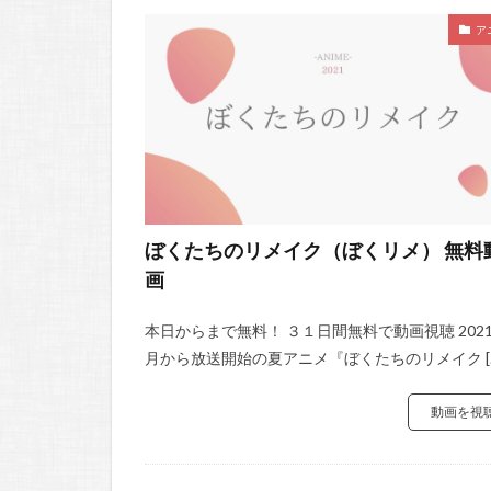
ア
ぼくたちのリメイク（ぼくリメ） 無料
画
本日からまで無料！ ３１日間無料で動画視聴 2021
月から放送開始の夏アニメ『ぼくたちのリメイク [
動画を視