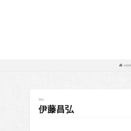
HO
TAG
伊藤昌弘