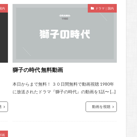
国内
ドラマ｜国内
獅子の時代 無料動画
本日からまで無料！ ３０日間無料で動画視聴 1980年
に放送されたドラマ『獅子の時代』の動画を1話〜 […]
聴
動画を視聴
邦画