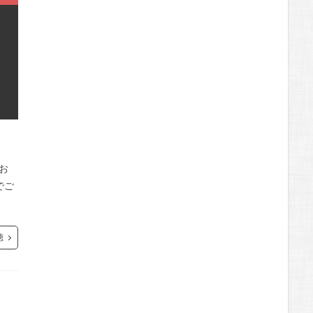
お
でご
聴