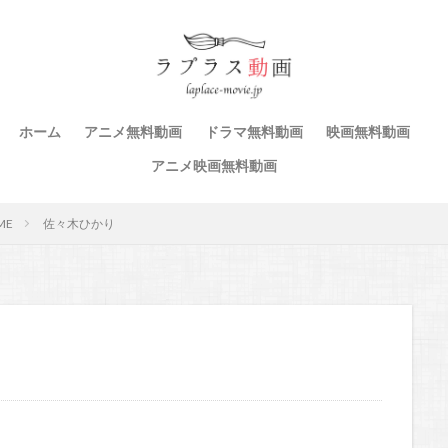
ホーム
アニメ無料動画
ドラマ無料動画
映画無料動画
アニメ映画無料動画
ME
佐々木ひかり