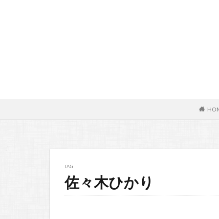
HO
TAG
佐々木ひかり