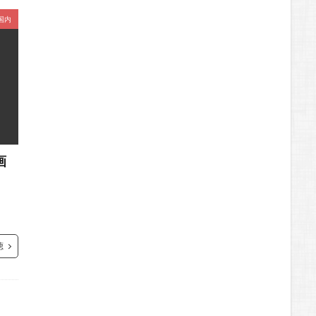
国内
画
聴