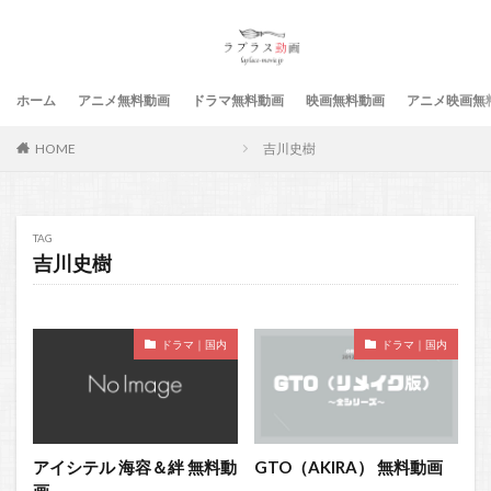
ホーム
アニメ無料動画
ドラマ無料動画
映画無料動画
アニメ映画無
HOME
吉川史樹
TAG
吉川史樹
ドラマ｜国内
ドラマ｜国内
アイシテル 海容＆絆 無料動
GTO（AKIRA） 無料動画
画