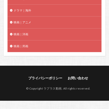
ドラマ｜海外
映画｜アニメ
映画｜洋画
映画｜邦画
プライバシーポリシー
お問い合わせ
© Copyright ラプラス動画. All rights reserved.