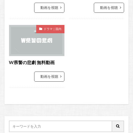
動画を視聴
動画を視聴
ドラマ｜国内
W県警の悲劇 無料動画
動画を視聴