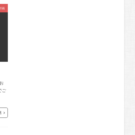
邦画
お
でご
聴