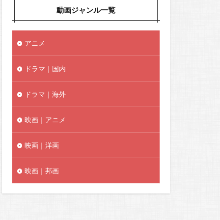
動画ジャンル一覧
アニメ
ドラマ｜国内
ドラマ｜海外
映画｜アニメ
映画｜洋画
映画｜邦画