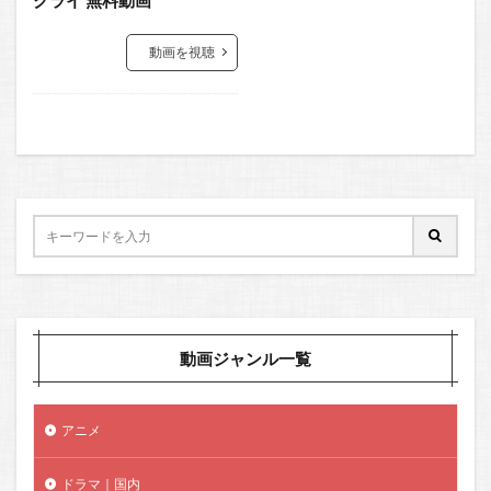
動画を視聴
動画ジャンル一覧
アニメ
ドラマ｜国内