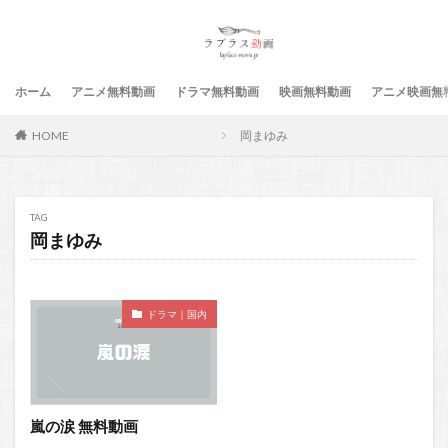
ホーム
アニメ無料動画
ドラマ無料動画
映画無料動画
アニメ映画無
HOME
岡まゆみ
TAG
岡まゆみ
ドラマ｜国内
嵐の涙 無料動画