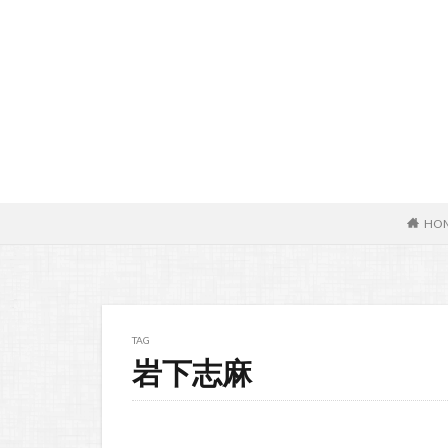
HO
TAG
岩下志麻