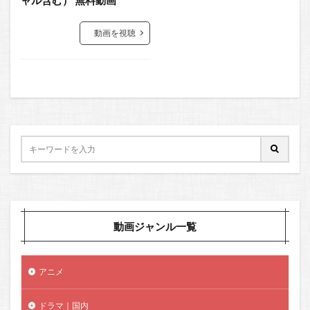
動画を視聴
動画ジャンル一覧
アニメ
ドラマ｜国内