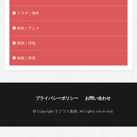
ドラマ｜海外
映画｜アニメ
映画｜洋画
映画｜邦画
プライバシーポリシー
お問い合わせ
© Copyright ラプラス動画. All rights reserved.