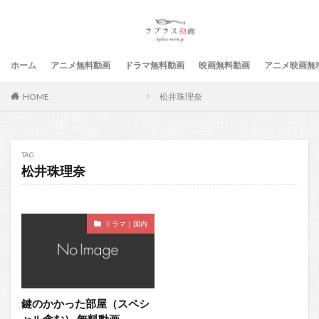
ホーム
アニメ無料動画
ドラマ無料動画
映画無料動画
アニメ映画無
HOME
松井珠理奈
TAG
松井珠理奈
ドラマ｜国内
鍵のかかった部屋（スペシ
ャル含む） 無料動画