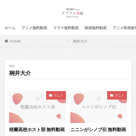
ホーム
アニメ無料動画
ドラマ無料動画
映画無料動画
アニメ映画無
HOME
桐井大介
TAG
桐井大介
アニメ
アニメ
桜蘭高校ホスト部 無料動画
ニニンがシノブ伝 無料動画