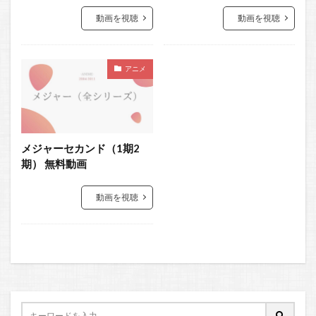
動画を視聴
動画を視聴
アニメ
メジャーセカンド（1期2
期） 無料動画
動画を視聴