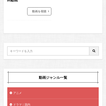
動画を視聴
動画ジャンル一覧
アニメ
ドラマ｜国内