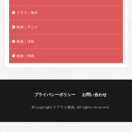
ドラマ｜海外
映画｜アニメ
映画｜洋画
映画｜邦画
プライバシーポリシー
お問い合わせ
© Copyright ラプラス動画. All rights reserved.