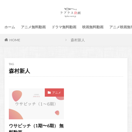
ホーム
アニメ無料動画
ドラマ無料動画
映画無料動画
アニメ映画無
HOME
森村新人
TAG
森村新人
アニメ
ウサビッチ（1期〜6期） 無
料動画