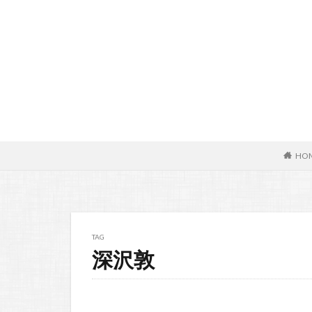
HO
TAG
深沢敦