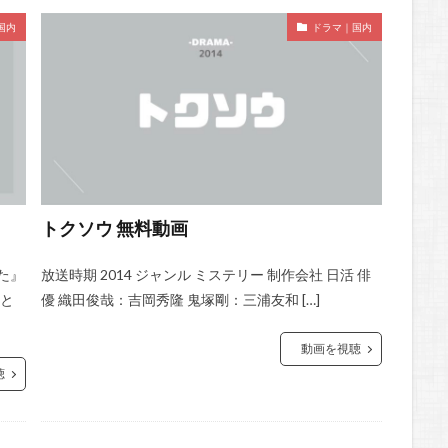
国内
ドラマ｜国内
トクソウ 無料動画
た』
放送時期 2014 ジャンル ミステリー 制作会社 日活 俳
まと
優 織田俊哉：吉岡秀隆 鬼塚剛：三浦友和 […]
動画を視聴
聴