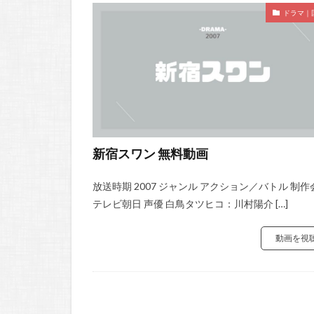
ドラマ｜
新宿スワン 無料動画
放送時期 2007 ジャンル アクション／バトル 制作
テレビ朝日 声優 白鳥タツヒコ：川村陽介 […]
動画を視