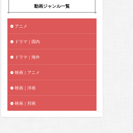
動画ジャンル一覧
アニメ
ドラマ｜国内
ドラマ｜海外
映画｜アニメ
映画｜洋画
映画｜邦画