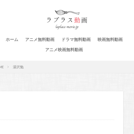
ホーム
アニメ無料動画
ドラマ無料動画
映画無料動画
アニメ映画無料動画
ME
湯沢勉