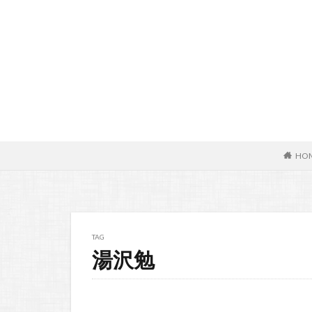
HO
TAG
湯沢勉