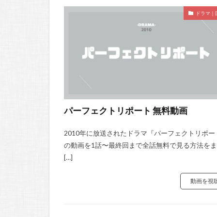
ドラマ｜
パーフェクトリポート 無料動画
2010年に放送されたドラマ『パーフェクトリポー
の動画を1話〜最終回まで全話無料で見る方法を
[…]
動画を視