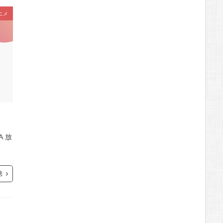
ニメ
A 放
聴