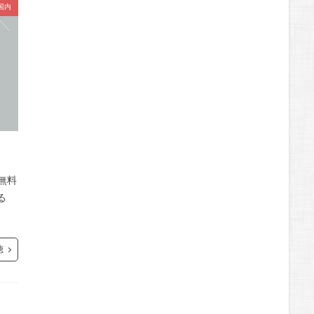
国内
無料
る
聴