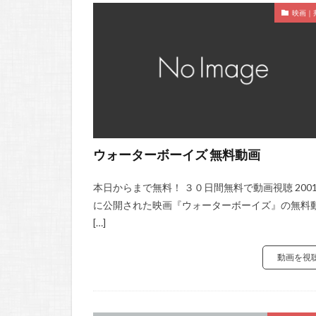
映画｜
ウォーターボーイズ 無料動画
本日からまで無料！ ３０日間無料で動画視聴 200
に公開された映画『ウォーターボーイズ』の無料
[…]
動画を視