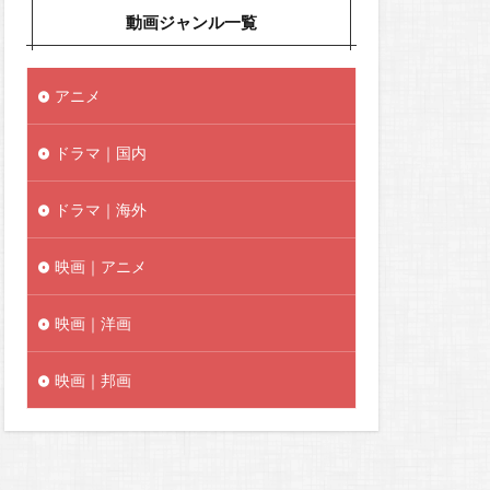
動画ジャンル一覧
アニメ
ドラマ｜国内
ドラマ｜海外
映画｜アニメ
映画｜洋画
映画｜邦画