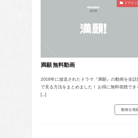
ドラマ｜
満願 無料動画
2018年に放送されたドラマ『満願』の動画を全話
で見る方法をまとめました！ お得に無料視聴でき
[…]
動画を視