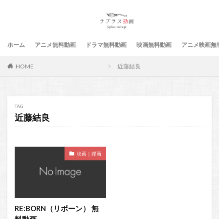
ホーム
アニメ無料動画
ドラマ無料動画
映画無料動画
アニメ映画無
HOME
近藤結良
TAG
近藤結良
映画｜邦画
RE:BORN（リボーン） 無
料動画