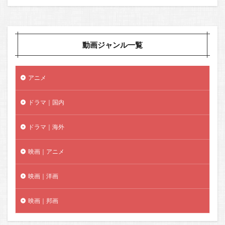
動画ジャンル一覧
アニメ
ドラマ｜国内
ドラマ｜海外
映画｜アニメ
映画｜洋画
映画｜邦画