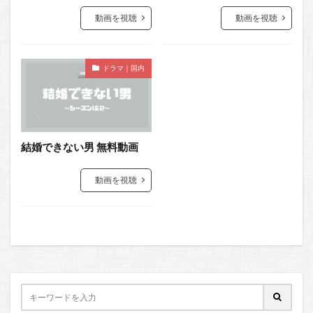
動画を視聴
動画を視聴
ドラマ｜国内
結婚できない男 無料動画
動画を視聴