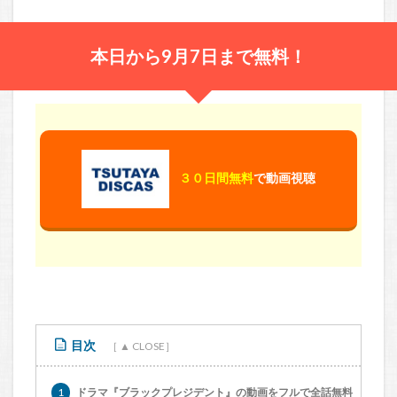
本日から9月7日まで無料！
３０日間無料
で動画視聴
目次
1
ドラマ『ブラックプレジデント』の動画をフルで全話無料