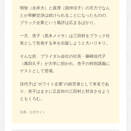
明智（永井大）と真理（国仲涼子）の尽力でなん
とか和解交渉は続けられることになったものの、
ブラック企業という風評は広まるばかり。
一方、杏子（黒木メイサ）は三田村をブラック社
長として告発する本を出版しようと大ハリキリ。
そんな折、ブライダル会社の社長・篠崎佳代子
（萬田久子）が大学に招かれ、杏子の特別講義に
ゲストとして登場。
佳代子は“ホワイト企業”の経営者として有名であ
り、杏子はまさに正反対の三田村と対決させよう
ともくろむ。
出典：公式サイト