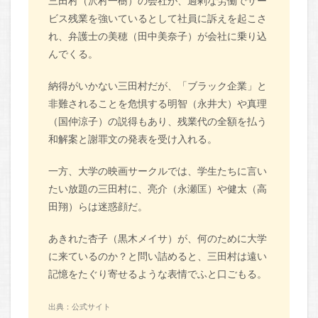
三田村（沢村一樹）の会社が、過剰な労働でサー
ビス残業を強いているとして社員に訴えを起こさ
れ、弁護士の美穂（田中美奈子）が会社に乗り込
んでくる。
納得がいかない三田村だが、「ブラック企業」と
非難されることを危惧する明智（永井大）や真理
（国仲涼子）の説得もあり、残業代の全額を払う
和解案と謝罪文の発表を受け入れる。
一方、大学の映画サークルでは、学生たちに言い
たい放題の三田村に、亮介（永瀬匡）や健太（高
田翔）らは迷惑顔だ。
あきれた杏子（黒木メイサ）が、何のために大学
に来ているのか？と問い詰めると、三田村は遠い
記憶をたぐり寄せるような表情でふと口ごもる。
出典：公式サイト