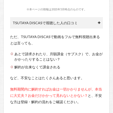
※本ページの情報は2021年5月時点のものです。
TSUTAYA DISCASで視聴した人の口コミ
ただ、TSUTAYA DISCASで動画をフルで無料視聴出来る
とは言っても、
あとで請求されたり、月額課金（サブスク）で、お金が
かかったりすることはない？
解約が出来なくて課金される
など、不安なことはたくさんあると思います。
無料期間内に解約すればお金は一切かかりませんが、本当
に大丈夫？お金だけかかって見れないとかない？
と、不安
な方は登録・解約の流れをご確認ください。