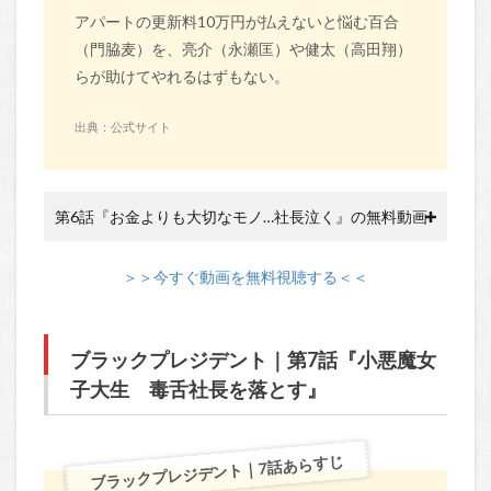
アパートの更新料10万円が払えないと悩む百合
（門脇麦）を、亮介（永瀬匡）や健太（高田翔）
らが助けてやれるはずもない。
出典：公式サイト
第6話『お金よりも大切なモノ…社長泣く』の無料動画
＞＞今すぐ動画を無料視聴する＜＜
ブラックプレジデント｜第7話『小悪魔女
子大生 毒舌社長を落とす』
ブラックプレジデント｜7話あらすじ