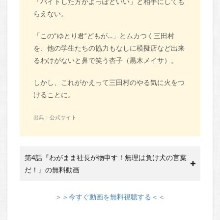
「バイトした方がよっぽどいい」と相手にしても
らえない。
「この“ゆとり君”どもが…」とムカつく三田村
を、他の学生たちの協力もなしに模擬店など出来
るわけがないと鼻で笑う杏子（黒木メイサ）。
しかし、これがかえって三田村のやる気に火をつ
けることに。
出典：公式サイト
第4話『わがまま社長が物申す！無理は負け犬の言葉
だ！』の無料動画
＞＞今すぐ動画を無料視聴する＜＜