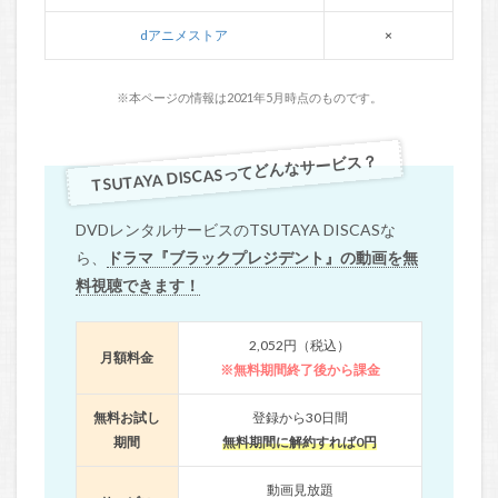
dアニメストア
×
※本ページの情報は2021年5月時点のものです。
TSUTAYA DISCASってどんなサービス？
DVDレンタルサービスのTSUTAYA DISCASな
ら、
ドラマ『ブラックプレジデント』の動画を無
料視聴できます！
2,052円（税込）
月額料金
※無料期間終了後から課金
無料お試し
登録から30日間
期間
無料期間に解約すれば0円
動画見放題