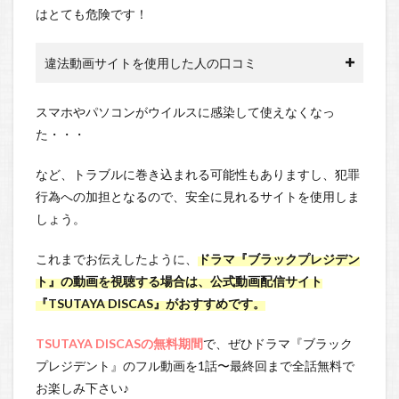
はとても危険です！
違法動画サイトを使用した人の口コミ
スマホやパソコンがウイルスに感染して使えなくなっ
た・・・
など、トラブルに巻き込まれる可能性もありますし、犯罪
行為への加担となるので、安全に見れるサイトを使用しま
しょう。
これまでお伝えしたように、
ドラマ『ブラックプレジデン
ト』の動画を視聴する場合は、公式動画配信サイト
『TSUTAYA DISCAS』がおすすめです。
TSUTAYA DISCASの無料期間
で、ぜひドラマ『ブラック
プレジデント』のフル動画を1話〜最終回まで全話無料で
お楽しみ下さい♪