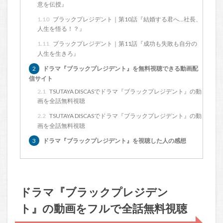
意を伝授』
1.10
ブラックプレジデント｜第10話『結婚する君へ…社長、
人生を悟る！？』
1.11
ブラックプレジデント｜第11話『成功も失敗も自分の
人生を生きろ』
2
ドラマ『ブラックプレジデント』を無料視聴できる動画配
信サイト
2.1
TSUTAYA DISCASでドラマ『ブラックプレジデント』の動
画を全話無料視聴
2.2
TSUTAYA DISCASでドラマ『ブラックプレジデント』の動
画を全話無料視聴
3
ドラマ『ブラックプレジデント』を視聴した人の感想
ドラマ『ブラックプレジデン
ト』の動画をフルで全話無料視聴