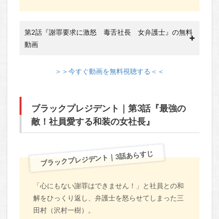
第2話『謝罪要求に激怒 毒舌社長 女弁護士』の無料
動画
＞＞今すぐ動画を無料視聴する＜＜
ブラックプレジデント｜第3話『最強の
敵！社員愛する和装の女社長』
ブラックプレジデント｜3話あらすじ
「心にもない謝罪はできません！」と社員との和
解をひっくり返し、弁護士を怒らせてしまった三
田村（沢村一樹）。