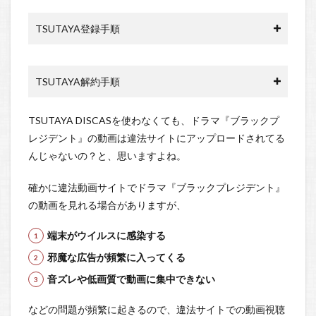
TSUTAYA登録手順
TSUTAYA解約手順
TSUTAYA DISCASを使わなくても、ドラマ『ブラックプ
レジデント』の動画は違法サイトにアップロードされてる
んじゃないの？と、思いますよね。
確かに違法動画サイトでドラマ『ブラックプレジデント』
の動画を見れる場合がありますが、
端末がウイルスに感染する
邪魔な広告が頻繁に入ってくる
音ズレや低画質で動画に集中できない
などの問題が頻繁に起きるので、違法サイトでの動画視聴