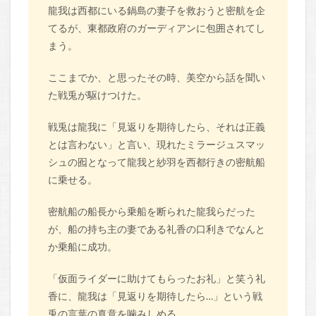
龍我は西都にいる鍋島の妻子を救おうと密航を企
てるが、東都政府のガーディアンに包囲されてし
まう。
ここまでか、と思ったその時、美空から話を聞い
た戦兎が駆けつけた。
戦兎は龍我に「見返りを期待したら、それは正義
とは言わない」と言い、現れたミラージュスマッ
シュの囮となって龍我と紗羽を西都行きの密航船
に乗せる。
密航船の船長から乗船を断られた龍我らだった
が、船の持ち主の妻である礼香の口利きでなんと
か乗船に成功。
「仮面ライダーに助けてもらったお礼」と笑う礼
香に、龍我は「見返りを期待したら…」という戦
兎の言葉の真意を噛みしめる。