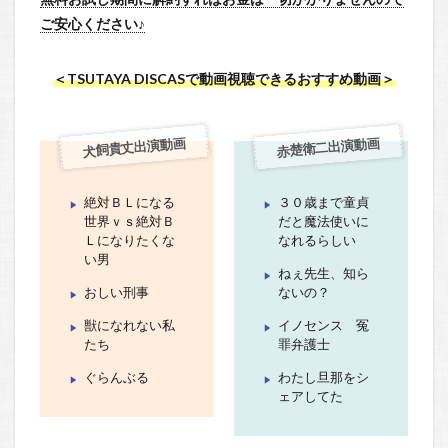
ご安心ください♪
＜TSUTAYA DISCASで動画視聴できるおすすめ動画＞
犬飼貴丈出演動画
赤楚衛二出演動画
絶対ＢＬになる
３０歳まで童貞
世界ｖｓ絶対Ｂ
だと魔法使いに
Ｌになりたくな
なれるらしい
い男
ねぇ先生、知ら
おしい刑事
ないの？
獣になれない私
イノセンス 冤
たち
罪弁護士
ぐらんぶる
わたし旦那をシ
ェアしてた