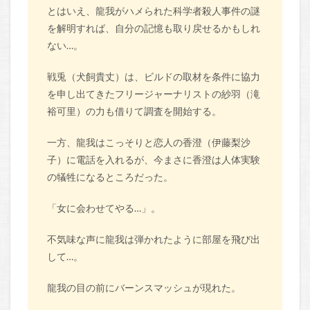
とはいえ、龍我がハメられた科学者殺人事件の謎
を解明すれば、自分の記憶も取り戻せるかもしれ
ない…。
戦兎（犬飼貴丈）は、ビルドの取材を条件に協力
を申し出てきたフリージャーナリストの紗羽（滝
裕可里）の力も借りて調査を開始する。
一方、龍我はこっそりと恋人の香澄（伊藤梨沙
子）に電話を入れるが、今まさに香澄は人体実験
の犠牲になるところだった。
「女に会わせてやる…」。
不気味な声に龍我は弾かれたように部屋を飛び出
して…。
龍我の目の前にバーンスマッシュが現れた。