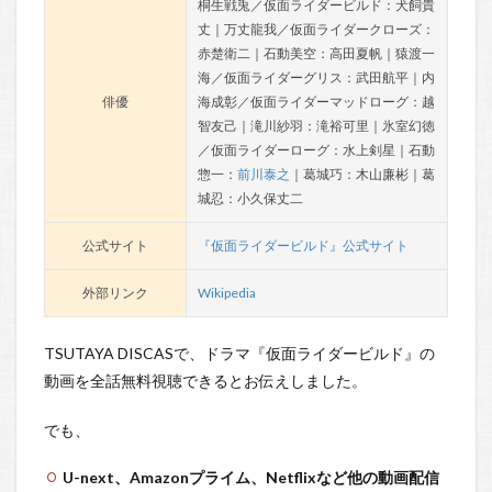
桐生戦兎／仮面ライダービルド：犬飼貴
丈｜万丈龍我／仮面ライダークローズ：
赤楚衛二｜石動美空：高田夏帆｜猿渡一
海／仮面ライダーグリス：武田航平｜内
俳優
海成彰／仮面ライダーマッドローグ：越
智友己｜滝川紗羽：滝裕可里｜氷室幻徳
／仮面ライダーローグ：水上剣星｜石動
惣一：
前川泰之
｜葛城巧：木山廉彬｜葛
城忍：小久保丈二
公式サイト
『仮面ライダービルド』公式サイト
外部リンク
Wikipedia
TSUTAYA DISCASで、ドラマ『仮面ライダービルド』の
動画を全話無料視聴できるとお伝えしました。
でも、
U-next、Amazonプライム、Netflixなど他の動画配信