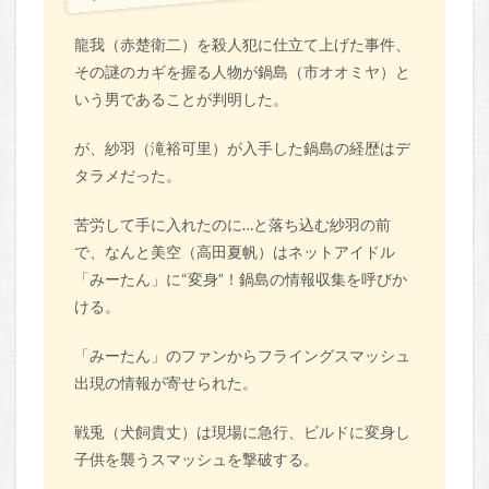
龍我（赤楚衛二）を殺人犯に仕立て上げた事件、
その謎のカギを握る人物が鍋島（市オオミヤ）と
いう男であることが判明した。
が、紗羽（滝裕可里）が入手した鍋島の経歴はデ
タラメだった。
苦労して手に入れたのに…と落ち込む紗羽の前
で、なんと美空（高田夏帆）はネットアイドル
「みーたん」に“変身”！鍋島の情報収集を呼びか
ける。
「みーたん」のファンからフライングスマッシュ
出現の情報が寄せられた。
戦兎（犬飼貴丈）は現場に急行、ビルドに変身し
子供を襲うスマッシュを撃破する。