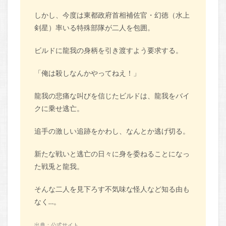
しかし、今度は東都政府首相補佐官・幻徳（水上
剣星）率いる特殊部隊が二人を包囲。
ビルドに龍我の身柄を引き渡すよう要求する。
「俺は殺しなんかやってねえ！」
龍我の悲痛な叫びを信じたビルドは、龍我をバイ
クに乗せ逃亡。
追手の激しい追跡をかわし、なんとか逃げ切る。
新たな戦いと逃亡の日々に身を委ねることになっ
た戦兎と龍我。
そんな二人を見下ろす不気味な怪人など知る由も
なく…。
出典：公式サイト