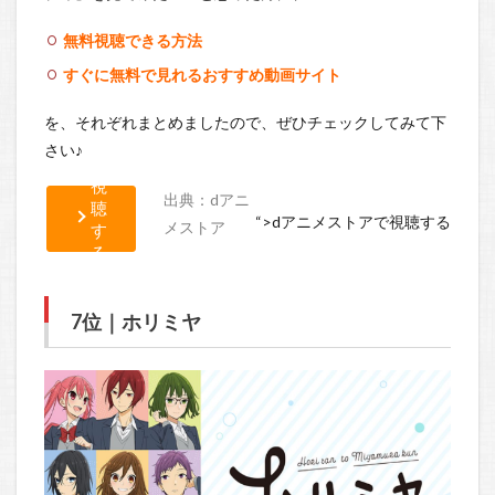
無料視聴できる方法
すぐに無料で見れるおすすめ動画サイト
を、それぞれまとめましたので、ぜひチェックしてみて下
無
さい♪
料
視
出典：dアニ
聴
“>dアニメストアで視聴する
メストア
す
る
方
法
7位｜ホリミヤ