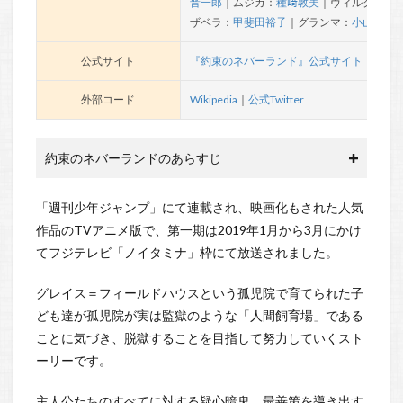
晋一郎
｜ムジカ：
種﨑敦美
｜ヴィルク：上
ザベラ：
甲斐田裕子
｜グランマ：
小山茉美
公式サイト
『約束のネバーランド』公式サイト
外部コード
Wikipedia
｜
公式Twitter
約束のネバーランドのあらすじ
「週刊少年ジャンプ」にて連載され、映画化もされた人気
作品のTVアニメ版で、第一期は2019年1月から3月にかけ
てフジテレビ「ノイタミナ」枠にて放送されました。
グレイス＝フィールドハウスという孤児院で育てられた子
ども達が孤児院が実は監獄のような「人間飼育場」である
ことに気づき、脱獄することを目指して努力していくスト
ーリーです。
主人公たちのすべてに対する疑心暗鬼、最善策を導き出す