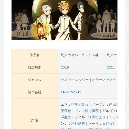
作品名
約束のネバーランド 1期
約束のネバーラ
放送時期
2019
2021
ジャンル
SF／ファンタジー
｜
ホラー／サスペンス／
制作会社
CloverWorks
エマ：
諸星すみれ
｜ノーマン：
内田真礼
｜
茉莉也
｜ドン：
植木慎英
｜ギルダ：
Lynn
｜
澤亜李
｜フィル：
河野ひより
｜ナット：
石
声優
ンナ：
茅野愛衣
｜トーマ：
日野まり
｜ソン