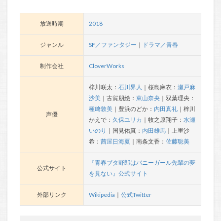
放送時期
2018
ジャンル
SF／ファンタジー
｜
ドラマ／青春
制作会社
CloverWorks
梓川咲太：
石川界人
｜桜島麻衣：
瀬戸麻
沙美
｜古賀朋絵：
東山奈央
｜双葉理央：
種﨑敦美
｜豊浜のどか：
内田真礼
｜梓川
声優
かえで：
久保ユリカ
｜牧之原翔子：
水瀬
いのり
｜国見佑真：
内田雄馬
｜上里沙
希：
茜屋日海夏
｜南条文香：
佐藤聡美
『青春ブタ野郎はバニーガール先輩の夢
公式サイト
を見ない』公式サイト
外部リンク
Wikipedia
｜
公式Twitter