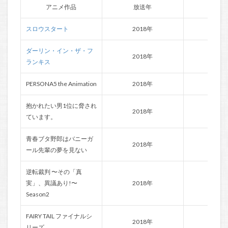
アニメ作品
放送年
監
スロウスタート
2018年
橋本
ダーリン・イン・ザ・フ
2018年
錦織
ランキス
PERSONA5 the Animation
2018年
尾崎
抱かれたい男1位に脅され
2018年
龍輪
ています。
青春ブタ野郎はバニーガ
2018年
増井
ール先輩の夢を見ない
逆転裁判 〜その「真
実」、異議あり!〜
2018年
渡辺
Season2
FAIRY TAIL ファイナルシ
2018年
石平
リーズ