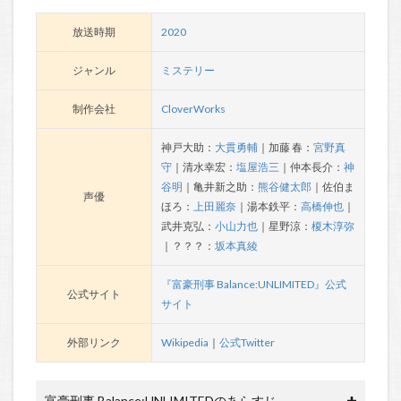
放送時期
2020
ジャンル
ミステリー
制作会社
CloverWorks
神戸大助：
大貫勇輔
｜加藤 春：
宮野真
守
｜清水幸宏：
塩屋浩三
｜仲本長介：
神
谷明
｜亀井新之助：
熊谷健太郎
｜佐伯ま
声優
ほろ：
上田麗奈
｜湯本鉄平：
高橋伸也
｜
武井克弘：
小山力也
｜星野涼：
榎木淳弥
｜？？？：
坂本真綾
『富豪刑事 Balance:UNLIMITED』公式
公式サイト
サイト
外部リンク
Wikipedia
｜
公式Twitter
富豪刑事 Balance:UNLIMITEDのあらすじ