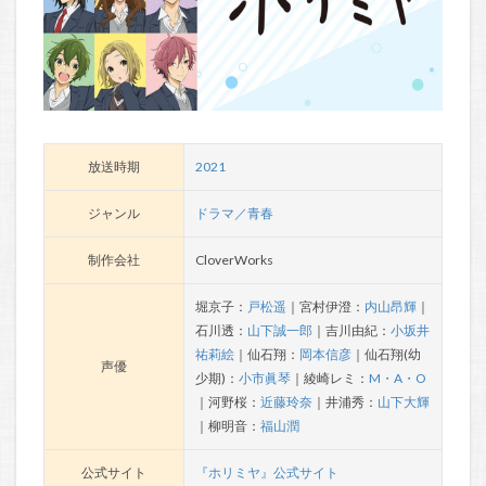
放送時期
2021
ジャンル
ドラマ／青春
制作会社
CloverWorks
堀京子：
戸松遥
｜宮村伊澄：
内山昂輝
｜
石川透：
山下誠一郎
｜吉川由紀：
小坂井
祐莉絵
｜仙石翔：
岡本信彦
｜仙石翔(幼
声優
少期)：
小市眞琴
｜綾崎レミ：
M・A・O
｜河野桜：
近藤玲奈
｜井浦秀：
山下大輝
｜柳明音：
福山潤
公式サイト
『ホリミヤ』公式サイト