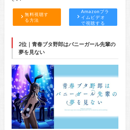
Amazonプラ
無料視聴す
イムビデオ
る方法
で視聴する
2位｜青春ブタ野郎はバニーガール先輩の
夢を見ない