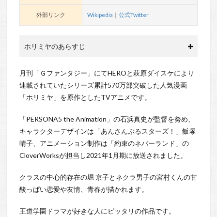
外部リンク
Wikipedia
｜
公式Twitter
ホリミヤのあらすじ
月刊「Ｇファンタジー」にてHEROと萩原ダイスケにより
連載されていたシリーズ累計570万部突破した人気漫画
「ホリミヤ」を原作としたTVアニメです。
「PERSONA5 the Animation」の石浜真史が監督を努め、
キャラクターデザインは「あんさんぶるスターズ！」飯塚
晴子、アニメーション制作は「約束のネバーランド」の
CloverWorksが担当し2021年1月期に放送されました。
クラスの中心的存在の堀 京子とネクラ男子の宮村くんの甘
酸っぱい恋愛や友情、青春が描かれます。
王道学園ドラマが好きな人にピッタリの作品です。