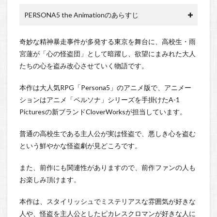
PERSONA5 the Animationのあらすじ
奇妙な精神暴走事件が多発する東京を舞台に、高校生・雨
宮蓮が「心の怪盗団」として暗躍し、欲望にまみれた大人
たちの心を盗み改心させていく物語です。
本作は大人気RPG「Persona5」のアニメ版で、アニメー
ションはアニメ「ペルソナ」シリーズを手掛けたA-1
Picturesの新ブランドCloverWorksが担当しています。
普通の高校生である主人公が実は怪盗で、悪しき心を盗む
という鮮やかな怪盗劇が見どころです。
また、前作にも関連性がありますので、前作ファンの人も
お楽しみ頂けます。
本作は、スタイリッシュでミステリアスな雰囲気が好きな
人や、怪盗を主人公としたピカレスクロマンが好きな人に