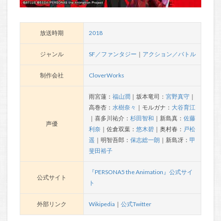
放送時期
2018
ジャンル
SF／ファンタジー
｜
アクション／バトル
制作会社
CloverWorks
雨宮蓮：
福山潤
｜坂本竜司：
宮野真守
｜
高巻杏：
水樹奈々
｜モルガナ：
大谷育江
｜喜多川祐介：
杉田智和
｜新島真：
佐藤
声優
利奈
｜佐倉双葉：
悠木碧
｜奥村春：
戸松
遥
｜明智吾郎：
保志総一朗
｜新島冴：
甲
斐田裕子
『PERSONA5 the Animation』公式サイ
公式サイト
ト
外部リンク
Wikipedia
｜
公式Twitter