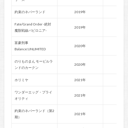
約束のネバーランド
2019年
神戸
Fate/Grand Order -絶対
2019年
赤井
魔獣戦線バビロニア-
富豪刑事
2020年
伊藤智
Balance:UNLIMITED
のりものまん モービルラ
2020年
佐々
ンドのカークン
ホリミヤ
2021年
石浜
ワンダーエッグ・プライ
2021年
若林
オリティ
約束のネバーランド（第2
2021年
神戸
期）