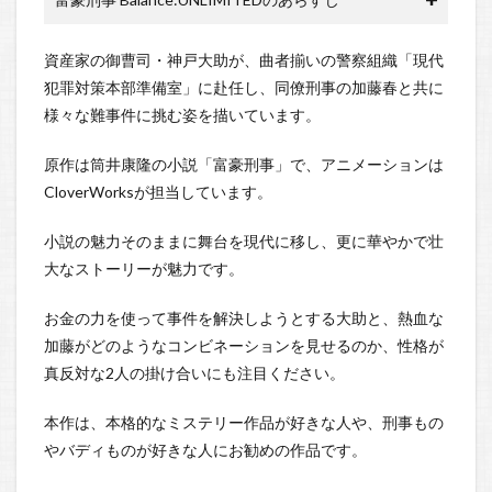
資産家の御曹司・神戸大助が、曲者揃いの警察組織「現代
犯罪対策本部準備室」に赴任し、同僚刑事の加藤春と共に
様々な難事件に挑む姿を描いています。
原作は筒井康隆の小説「富豪刑事」で、アニメーションは
CloverWorksが担当しています。
小説の魅力そのままに舞台を現代に移し、更に華やかで壮
大なストーリーが魅力です。
お金の力を使って事件を解決しようとする大助と、熱血な
加藤がどのようなコンビネーションを見せるのか、性格が
真反対な2人の掛け合いにも注目ください。
本作は、本格的なミステリー作品が好きな人や、刑事もの
やバディものが好きな人にお勧めの作品です。