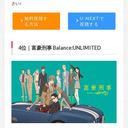
さい♪
無料視聴す
U-NEXTで
る方法
視聴する
4位｜富豪刑事 Balance:UNLIMITED