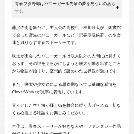
青春ブタ野郎はバニーガール先輩の夢を見ないのあら
すじ
藤沢の街を舞台に、主人公の高校生・梓川咲太が、図書館
で会った野生のバニーガールなど「思春期症候群」の少女
達と織りなす青春ストーリーです。
咲太が出会ったバニーガールは咲太以外の人間には見えて
おらず、その謎を明らかにしようと咲太が動き出すところ
から物語が始まり、空想的で謎めいた世界観が魅力です。
また、咲太や少女達による思春期ならでは繊細な感情を
CloverWorksが見事に表現しています。
青々とした空と海が輝く街を舞台に繰り広げられる、切な
くも心温まる物語をお楽しみください。
本作は、青春ストーリーが好きな人や、ファンタジー作品
が好きな人にお勧めの一作です。