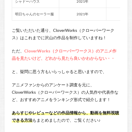
シャドーハウス
2021年
大橋
明日ちゃんのセーラー服
2021年
黒木
ご覧いただいた通り、CloverWorks（クローバーワーク
ス）はこれまでに沢山の作品を制作していますね！
ただ、
CloverWorks（クローバーワークス）のアニメ作
品を見たいけど、どれから見たら良いかわからない・・
と、疑問に思う方もいらっしゃると思いますので、
アニメファンからのアンケート調査を元に、
CloverWorks（クローバーワークス）の人気作や代表作な
ど、おすすめアニメをランキング形式で紹介します！
あらすじやレビューなどの作品情報から、動画を無料視聴
できる方法
もまとめましたので、ご覧ください♪