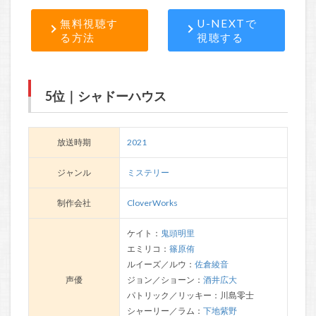
無料視聴す
U-NEXTで
る方法
視聴する
5位｜シャドーハウス
放送時期
2021
ジャンル
ミステリー
制作会社
CloverWorks
ケイト：
鬼頭明里
エミリコ：
篠原侑
ルイーズ／ルウ：
佐倉綾音
声優
ジョン／ショーン：
酒井広大
パトリック／リッキー：川島零士
シャーリー／ラム：
下地紫野