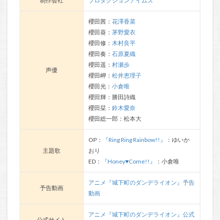
制作会社
プロダクションアイムズ
櫻田茜：
花澤香菜
櫻田葵：
茅野愛衣
櫻田修：
木村良平
櫻田奏：
石原夏織
櫻田遥：
村瀬歩
声優
櫻田岬：
松井恵理子
櫻田光：
小倉唯
櫻田輝：勝田詩織
櫻田栞：
鈴木愛奈
櫻田総一郎：松本大
OP：
『Ring Ring Rainbow!!』
：ゆいか
主題歌
おり
ED：
『Honey♥Come!!』
：小倉唯
アニメ『城下町のダンデライオン』予告
予告動画
動画
アニメ『城下町のダンデライオン』公式
公式サイト