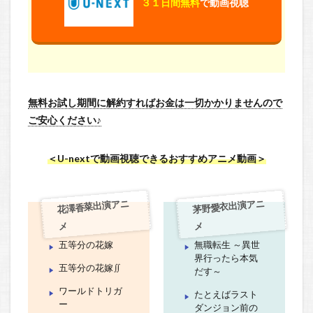
３１日間無料
で動画視聴
無料お試し期間に解約すればお金は一切かかりませんので
ご安心ください♪
＜U-nextで動画視聴できるおすすめアニメ動画＞
花澤香菜出演アニ
茅野愛衣出演アニ
メ
メ
五等分の花嫁
無職転生 ～異世
界行ったら本気
五等分の花嫁∬
だす～
ワールドトリガ
たとえばラスト
ー
ダンジョン前の