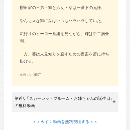
櫻田家の三男・輝と六女・栞は一番下の兄妹。
やんちゃな輝に栞はいつもハラハラしていた。
流行りのヒーロー番組を見ながら、輝は中二病全
開。
一方、葵は人見知りを直すための提案を茜に持ち
掛ける。
出典：U-NEXT
第9話『スカーレットブルーム・お姉ちゃんの誕生日』
の無料動画
＞＞今すぐ動画を無料視聴する＜＜