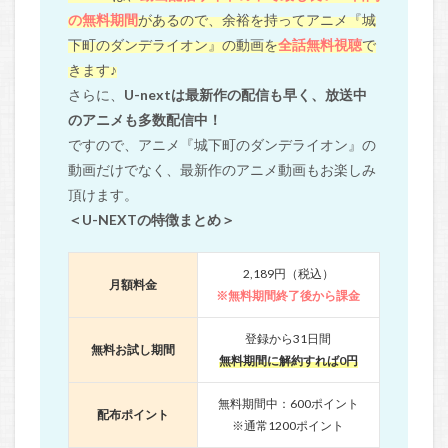
の無料期間
があるので、余裕を持ってアニメ『城
下町のダンデライオン』の動画を
全話無料視聴
で
きます♪
さらに、
U-nextは最新作の配信も早く、放送中
のアニメも多数配信中！
ですので、アニメ『城下町のダンデライオン』の
動画だけでなく、最新作のアニメ動画もお楽しみ
頂けます。
＜U-NEXTの特徴まとめ＞
2,189円（税込）
月額料金
※無料期間終了後から課金
登録から31日間
無料お試し期間
無料期間に解約すれば0円
無料期間中：600ポイント
配布ポイント
※通常1200ポイント