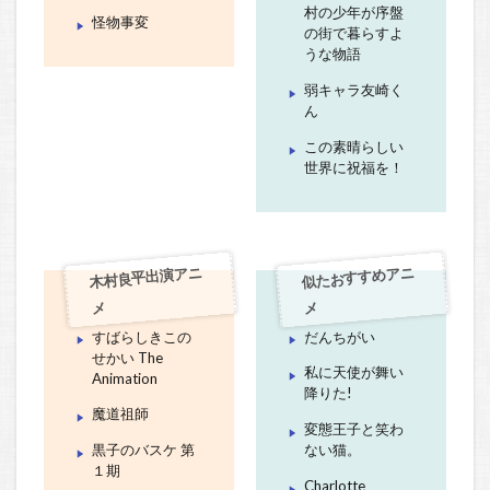
村の少年が序盤
怪物事変
の街で暮らすよ
うな物語
弱キャラ友崎く
ん
この素晴らしい
世界に祝福を！
木村良平出演アニ
似たおすすめアニ
メ
メ
すばらしきこの
だんちがい
せかい The
私に天使が舞い
Animation
降りた!
魔道祖師
変態王子と笑わ
黒子のバスケ 第
ない猫。
１期
Charlotte