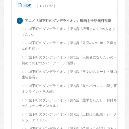
目次
1
アニメ『城下町のダンデライオン』動画を全話無料視聴
1.1
城下町のダンデライオン｜第1話『櫻田さんちの9人きょ
うだい』
1.2
城下町のダンデライオン｜第2話『外面のいい姉・佐藤さ
んの片想い』
1.3
城下町のダンデライオン｜第3話『人気者になりたいの・
初めてのおつかい・アイドル活動』
1.4
城下町のダンデライオン｜第4話『王女のスカート・謎の
生徒会長』
1.5
城下町のダンデライオン｜第5話『夏のバカンス・隠し事
オンライン・八人岬』
1.6
城下町のダンデライオン｜第6話『選挙とわたし・お姉ち
ゃんはセンチメンタル』
1.7
城下町のダンデライオン｜第7話『王様は心配性・シーク
レットアイドル』
1.8
城下町のダンデライオン｜第8話『佐藤さんが悩んでる・