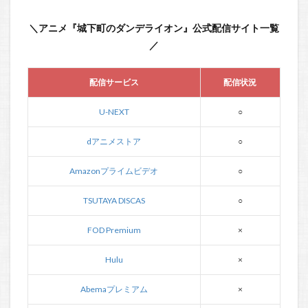
＼アニメ『城下町のダンデライオン』公式配信サイト一覧
／
配信サービス
配信状況
U-NEXT
○
dアニメストア
○
Amazonプライムビデオ
○
TSUTAYA DISCAS
○
FOD Premium
×
Hulu
×
Abemaプレミアム
×