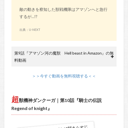
敵の動きを察知した獣戦機隊はアマゾンへと急行
するが…!?
出典：U-NEXT
第9話『アマゾン河の魔獣 Hell beast in Amazon』の無
料動画
＞＞今すぐ動画を無料視聴する＜＜
超
獣機神ダンクーガ｜第10話『騎士の伝説
Regend of knight』