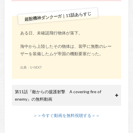
超獣機神ダンクーガ｜11話あらすじ
ある日、未確認飛行物体が落下。
海中から上陸したその物体は、装甲に無数のレー
ザーを装備したムゲ帝国の機動要塞だった。
出典：U-NEXT
第11話『敵からの援護射撃 A covering fire of
enemy』の無料動画
＞＞今すぐ動画を無料視聴する＜＜