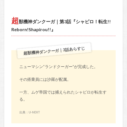
超
獣機神ダンクーガ｜第3話『シャピロ！転生!!
Reborn!Shapirou!!』
超獣機神ダンクーガ｜3話あらすじ
ニューマシン“ランドクーガー”が完成した。
その搭乗員には沙羅が配属。
一方、ムゲ帝国では捕えられたシャピロが転生す
る。
出典：U-NEXT