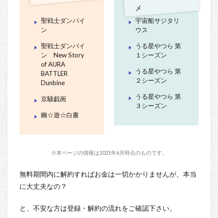
メ
聖戦士ダンバイ
宇宙船サジタリ
ン
ウス
聖戦士ダンバイ
うる星やつら 第
ン New Story
１シーズン
of AURA
うる星やつら 第
BATTLER
２シーズン
Dunbine
うる星やつら 第
京騒戯画
３シーズン
幽☆遊☆白書
※本ページの情報は2021年6月時点のものです。
無料期間内に解約すればお金は一切かかりませんが、本当
に大丈夫なの？
と、不安な方は登録・解約の流れをご確認下さい。