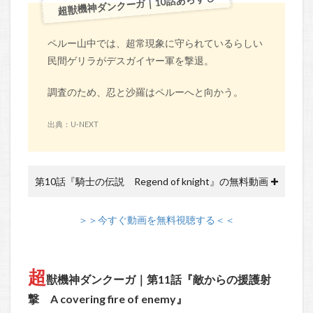
超獣機神ダンクーガ｜10話あらすじ
ペルー山中では、超常現象に守られているらしい
民間ゲリラがデスガイヤー軍を撃退。
調査のため、忍と沙羅はペルーへと向かう。
出典：U-NEXT
第10話『騎士の伝説 Regend of knight』の無料動画
＞＞今すぐ動画を無料視聴する＜＜
超
獣機神ダンクーガ｜第11話『敵からの援護射
撃 A covering fire of enemy』