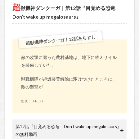
超
獣機神ダンクーガ｜第12話『目覚める恐竜
Don’t wake up megalosaurs』
超獣機神ダンクーガ｜12話あらすじ
敵の攻撃に遭った農村基地は、地下に核ミサイル
を装備していた。
獣戦機隊が起爆装置解除に駆けつけたところに、
敵の襲撃が！
出典：U-NEXT
第12話『目覚める恐竜 Don’t wake up megalosaurs』
の無料動画