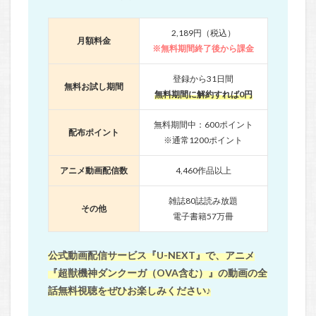
2,189円（税込）
月額料金
※無料期間終了後から課金
登録から31日間
無料お試し期間
無料期間に解約すれば0円
無料期間中：600ポイント
配布ポイント
※通常1200ポイント
アニメ動画配信数
4,460作品以上
雑誌80誌読み放題
その他
電子書籍57万冊
公式動画配信サービス『U-NEXT』で、アニメ
『超獣機神ダンクーガ（OVA含む）』の動画の全
話無料視聴をぜひお楽しみください♪