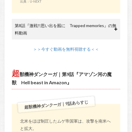
出典：U-NEXT
第8話『激戦!!思い出を囮に Trapped memories』の無
料動画
＞＞今すぐ動画を無料視聴する＜＜
超
獣機神ダンクーガ｜第9話『アマゾン河の魔
獣 Hell beast in Amazon』
超獣機神ダンクーガ｜9話あらすじ
北米をほぼ制圧したムゲ帝国軍は、攻撃を南米へ
と拡大。