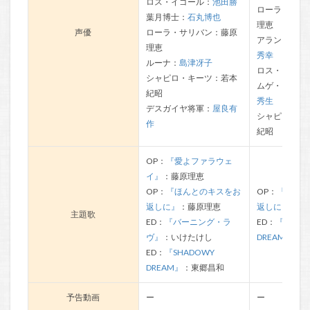
ロス・イゴール：
池田勝
ローラ・サリ
葉月博士：
石丸博也
理恵
声優
ローラ・サリバン：藤原
アラン・イゴ
理恵
秀幸
ルーナ：
島津冴子
ロス・イゴー
シャピロ・キーツ：若本
ムゲ・ゾルバ
紀昭
秀生
デスガイヤ将軍：
屋良有
シャピロ・キ
作
紀昭
OP：
『愛よファラウェ
イ』
：藤原理恵
OP：
『ほんとのキスをお
OP：
『ほんと
返しに』
：藤原理恵
返しに』
：藤
主題歌
ED：
『バーニング・ラ
ED：
『SHAD
ヴ』
：いけたけし
DREAM』
：東
ED：
『SHADOWY
DREAM』
：東郷昌和
予告動画
ー
ー