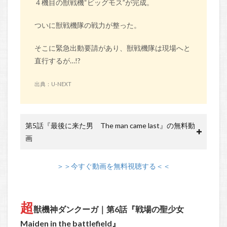
４機目の獣戦機“ビッグモス”が完成。
ついに獣戦機隊の戦力が整った。
そこに緊急出動要請があり、獣戦機隊は現場へと
直行するが…!?
出典：U-NEXT
第5話『最後に来た男 The man came last』の無料動
画
＞＞今すぐ動画を無料視聴する＜＜
超
獣機神ダンクーガ｜第6話『戦場の聖少女
Maiden in the battlefield』