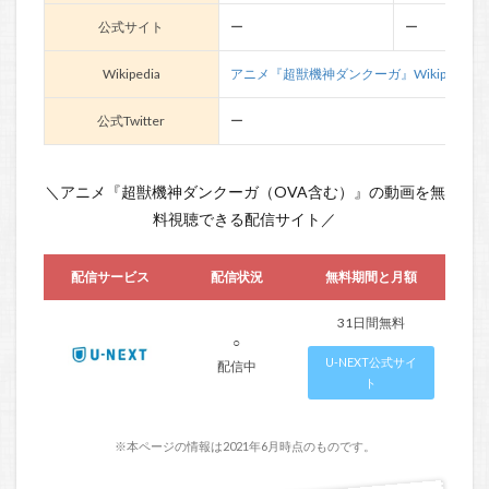
公式サイト
ー
ー
Wikipedia
アニメ『超獣機神ダンクーガ』Wikipedia
公式Twitter
ー
＼アニメ『超獣機神ダンクーガ（OVA含む）』の動画を無
料視聴できる配信サイト／
配信サービス
配信状況
無料期間と月額
31日間無料
○
U-NEXT公式サイ
配信中
ト
※本ページの情報は2021年6月時点のものです。