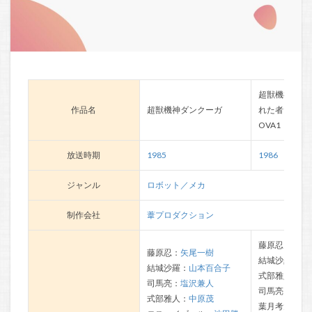
超獣機神ダン
作品名
超獣機神ダンクーガ
れた者たちへ
OVA1
放送時期
1985
1986
ジャンル
ロボット／メカ
制作会社
葦プロダクション
藤原忍：
矢尾
藤原忍：
矢尾一樹
結城沙羅：
山
結城沙羅：
山本百合子
式部雅人：
中
司馬亮：
塩沢兼人
司馬亮：
塩沢
式部雅人：
中原茂
葉月考太郎：