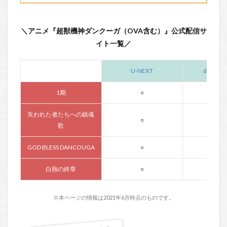
＼アニメ『超獣機神ダンクーガ（OVA含む）』公式配信サ
イト一覧／
U-NEXT
dアニメ
1期
○
○
失われた者たちへの鎮魂
○
○
歌
GOD BLESS DANCOUGA
○
○
白熱の終章
○
○
※本ページの情報は2021年6月時点のものです。