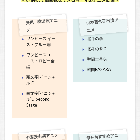
矢尾一樹出演アニ
山本百合子出演ア
ニメ
メ
ワンピース イー
北斗の拳
ストブルー編
北斗の拳２
ワンピース エニ
聖闘士星矢
エス・ロビー全
編
戦国BASARA
頭文字[イニシャ
ル]D
頭文字[イニシャ
ル]D Second
Stage
中原茂出演アニメ
似たおすすめアニ