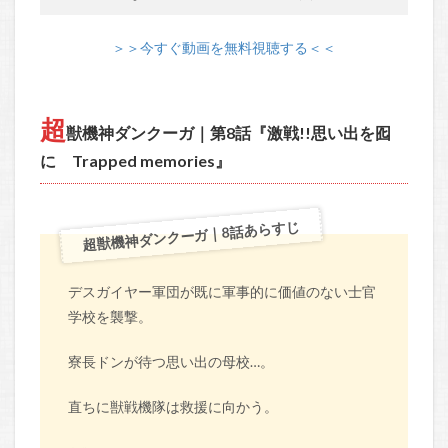
＞＞今すぐ動画を無料視聴する＜＜
超
獣機神ダンクーガ｜第8話『激戦!!思い出を囮
に Trapped memories』
超獣機神ダンクーガ｜8話あらすじ
デスガイヤー軍団が既に軍事的に価値のない士官
学校を襲撃。
寮長ドンが待つ思い出の母校…。
直ちに獣戦機隊は救援に向かう。