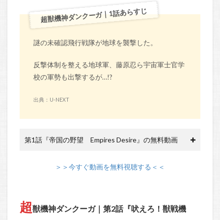
超獣機神ダンクーガ｜1話あらすじ
謎の未確認飛行戦隊が地球を襲撃した。
反撃体制を整える地球軍、藤原忍ら宇宙軍士官学
校の軍勢も出撃するが…!?
出典：U-NEXT
第1話『帝国の野望 Empires Desire』の無料動画
＞＞今すぐ動画を無料視聴する＜＜
超
獣機神ダンクーガ｜第2話『吠えろ！獣戦機