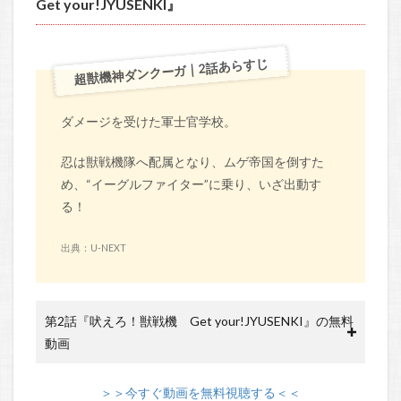
Get your!JYUSENKI』
超獣機神ダンクーガ｜2話あらすじ
ダメージを受けた軍士官学校。
忍は獣戦機隊へ配属となり、ムゲ帝国を倒すた
め、“イーグルファイター”に乗り、いざ出動す
る！
出典：U-NEXT
第2話『吠えろ！獣戦機 Get your!JYUSENKI』の無料
動画
＞＞今すぐ動画を無料視聴する＜＜