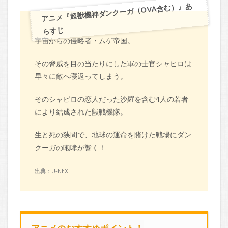
アニメ『超獣機神ダンクーガ（OVA含む）』あ
らすじ
宇宙からの侵略者・ムゲ帝国。
その脅威を目の当たりにした軍の士官シャピロは
早々に敵へ寝返ってしまう。
そのシャピロの恋人だった沙羅を含む4人の若者
により結成された獣戦機隊。
生と死の狭間で、地球の運命を賭けた戦場にダン
クーガの咆哮が響く！
出典：U-NEXT