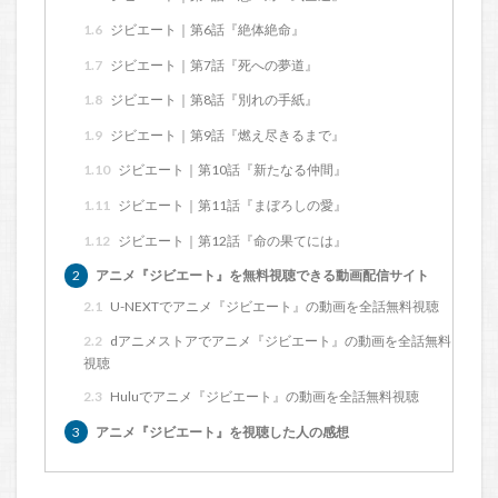
1.6
ジビエート｜第6話『絶体絶命』
1.7
ジビエート｜第7話『死への夢道』
1.8
ジビエート｜第8話『別れの手紙』
1.9
ジビエート｜第9話『燃え尽きるまで』
1.10
ジビエート｜第10話『新たなる仲間』
1.11
ジビエート｜第11話『まぼろしの愛』
1.12
ジビエート｜第12話『命の果てには』
2
アニメ『ジビエート』を無料視聴できる動画配信サイト
2.1
U-NEXTでアニメ『ジビエート』の動画を全話無料視聴
2.2
dアニメストアでアニメ『ジビエート』の動画を全話無料
視聴
2.3
Huluでアニメ『ジビエート』の動画を全話無料視聴
3
アニメ『ジビエート』を視聴した人の感想