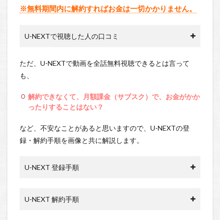
※無料期間内に解約すればお金は一切かかりません。
U-NEXTで視聴した人の口コミ
ただ、U-NEXTで動画を全話無料視聴できるとは言って
も、
解約できなくて、月額課金（サブスク）で、お金がかか
ったりすることはない？
など、不安なことがあると思いますので、U-NEXTの登
録・解約手順を画像と共に解説します。
U-NEXT 登録手順
U-NEXT 解約手順