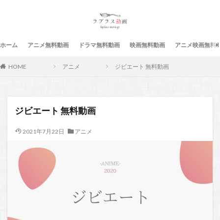
ホーム
アニメ無料動画
ドラマ無料動画
映画無料動画
アニメ映画無料
HOME
アニメ
ジビエート 無料動画
ジビエート 無料動画
2021年7月22日
アニメ