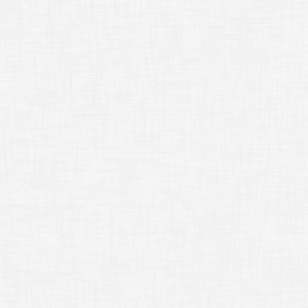
て、したい
うちの娘の為ならば、俺はもしかしたら魔王も倒せるかもしれない。
厨病激発ボーイ
パパのい