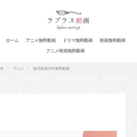
ホーム
アニメ無料動画
ドラマ無料動画
映画無料動画
アニメ映画無料動画
ME
アニメ
銀河鉄道999 無料動画