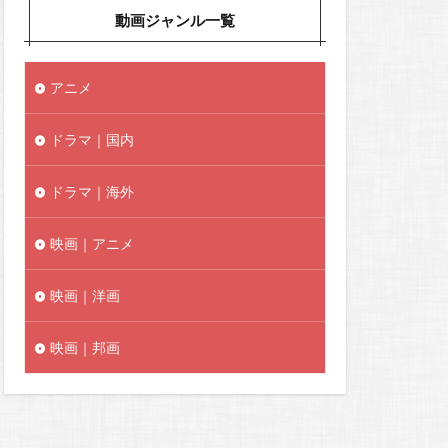
動画ジャンル一覧
アニメ
ドラマ｜国内
ドラマ｜海外
映画｜アニメ
映画｜洋画
映画｜邦画