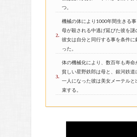
つ。
機械の体により1000年間生きる
母が殺される中逃げ延びた彼を謎
彼女は自分と同行する事を条件に
った。
体の機械化により、数百年も寿命が
貧しい星野鉄郎は母と、銀河鉄道
一人になった彼は美女メーテルと
束する。