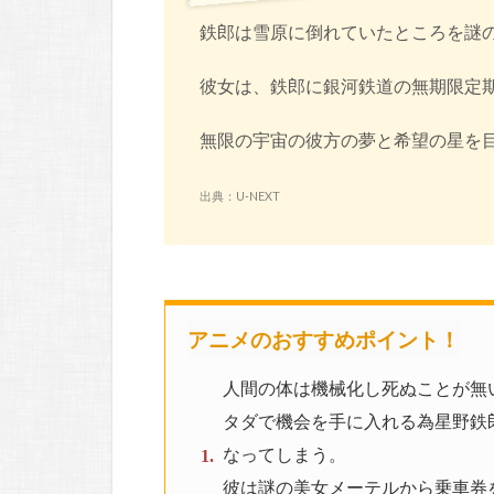
鉄郎は雪原に倒れていたところを謎
彼女は、鉄郎に銀河鉄道の無期限定
無限の宇宙の彼方の夢と希望の星を
出典：U-NEXT
アニメのおすすめポイント！
人間の体は機械化し死ぬことが無
タダで機会を手に入れる為星野鉄
なってしまう。
彼は謎の美女メーテルから乗車券