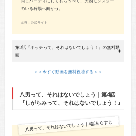
同じパーティにしてもらうべく、大物モンスター
のいる狩場へ向かう。
出典：公式サイト
第3話『ボッチって、それはないでしょう！』の無料動
画
＞＞今すぐ動画を無料視聴する＜＜
八男って、それはないでしょう｜第4話
『しがらみって、それはないでしょう！』
八男って、それはないでしょう｜4話あらすじ