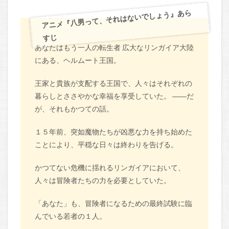
アニメ『八男って、それはないでしょう』あら
すじ
あなたはもう一人の転生者 広大なリンガイア大陸
にある、ヘルムート王国。
王家と貴族が支配する王国で、人々はそれぞれの
暮らしとささやかな幸福を享受していた。 ――だ
が、それもかつての話。
１５年前、突如魔物たちが凶悪な力を持ち始めた
ことにより、平穏な日々は終わりを告げる。
かつてない危機に揺れるリンガイアにおいて、
人々は冒険者たちの力を必要としていた。
「あなた」も、冒険者になるための最終試験に臨
んでいる若者の１人。