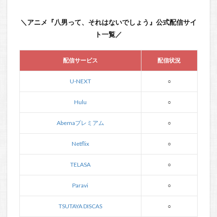
＼アニメ『八男って、それはないでしょう』公式配信サイ
ト一覧／
配信サービス
配信状況
U-NEXT
○
Hulu
○
Abemaプレミアム
○
Netflix
○
TELASA
○
Paravi
○
TSUTAYA DISCAS
○