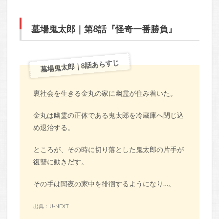
墓場鬼太郎｜第8話『怪奇一番勝負』
墓場鬼太郎｜8話あらすじ
裏社会を生きる金丸の家に幽霊が住み着いた。
金丸は幽霊の正体である鬼太郎を冷蔵庫へ閉じ込
め退治する。
ところが、その時に切り落とした鬼太郎の片手が
復讐に動きだす。
その手は闇夜の家中を徘徊するようになり…。
出典：U-NEXT