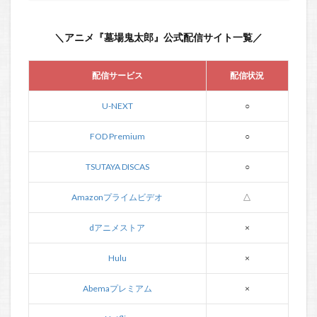
＼アニメ『墓場鬼太郎』公式配信サイト一覧／
配信サービス
配信状況
U-NEXT
○
FOD Premium
○
TSUTAYA DISCAS
○
Amazonプライムビデオ
△
dアニメストア
×
Hulu
×
Abemaプレミアム
×