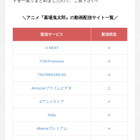
トを一覧でまとめましたので、ご覧下さい♪
＼アニメ『墓場鬼太郎』の動画配信サイト一覧／
配信サービス
配信状況
U-NEXT
○
FOD Premium
○
TSUTAYA DISCAS
○
Amazonプライムビデオ
△
dアニメストア
×
Hulu
×
Abemaプレミアム
×