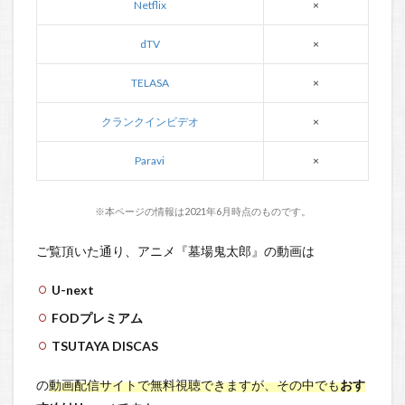
Netflix
×
dTV
×
TELASA
×
クランクインビデオ
×
Paravi
×
※本ページの情報は2021年6月時点のものです。
ご覧頂いた通り、アニメ『墓場鬼太郎』の動画は
U-next
FODプレミアム
TSUTAYA DISCAS
の
動画配信サイトで無料視聴できますが、その中でも
おす