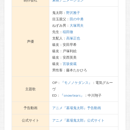
制作会社
東映アニメーション
鬼太郎：
野沢雅子
目玉親父：
田の中勇
ねずみ男：
大塚周夫
先生：
稲田徹
支配人：
高塚正也
声優
級友：安田早希
級友：戸塚利絵
級友：安西英美
級友：
宮坂俊蔵
男性客：藤本たかひろ
OP：
『モノノケダンス』
：電気グルー
主題歌
ヴ
ED：
『snow tears』
：中川翔子
予告動画
アニメ『墓場鬼太郎』予告動画
公式サイト
アニメ『墓場鬼太郎』公式サイト