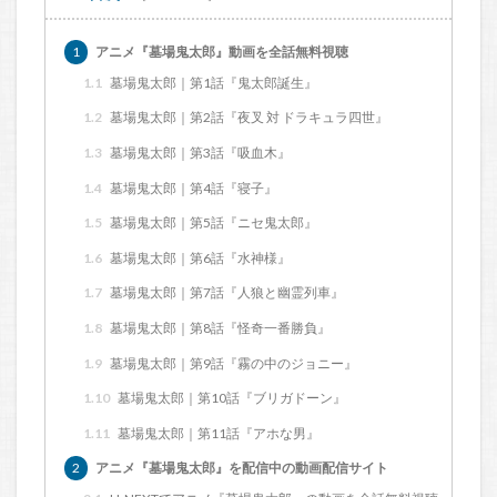
1
アニメ『墓場鬼太郎』動画を全話無料視聴
1.1
墓場鬼太郎｜第1話『鬼太郎誕生』
1.2
墓場鬼太郎｜第2話『夜叉 対 ドラキュラ四世』
1.3
墓場鬼太郎｜第3話『吸血木』
1.4
墓場鬼太郎｜第4話『寝子』
1.5
墓場鬼太郎｜第5話『ニセ鬼太郎』
1.6
墓場鬼太郎｜第6話『水神様』
1.7
墓場鬼太郎｜第7話『人狼と幽霊列車』
1.8
墓場鬼太郎｜第8話『怪奇一番勝負』
1.9
墓場鬼太郎｜第9話『霧の中のジョニー』
1.10
墓場鬼太郎｜第10話『ブリガドーン』
1.11
墓場鬼太郎｜第11話『アホな男』
2
アニメ『墓場鬼太郎』を配信中の動画配信サイト