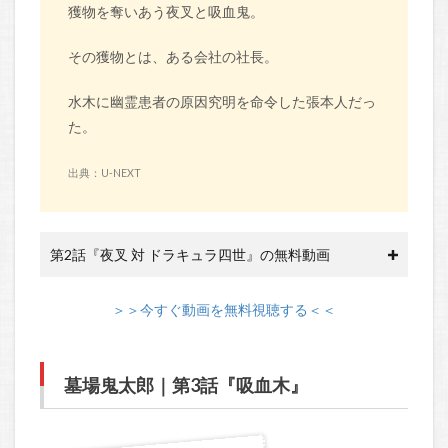
獲物を奪いあう夜叉と吸血鬼。
その獲物とは、ある会社の社長。
水木に幽霊患者の原因究明を命令した張本人だっ
た。
出典：U-NEXT
第2話『夜叉 対 ドラキュラ四世』の無料動画
＞＞今すぐ動画を無料視聴する＜＜
墓場鬼太郎｜第3話『吸血木』