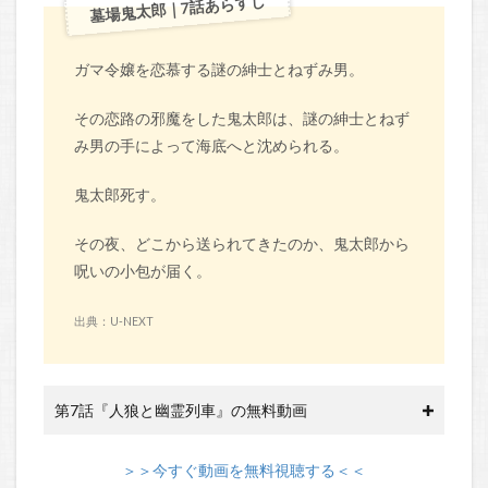
墓場鬼太郎｜7話あらすじ
ガマ令嬢を恋慕する謎の紳士とねずみ男。
その恋路の邪魔をした鬼太郎は、謎の紳士とねず
み男の手によって海底へと沈められる。
鬼太郎死す。
その夜、どこから送られてきたのか、鬼太郎から
呪いの小包が届く。
出典：U-NEXT
第7話『人狼と幽霊列車』の無料動画
＞＞今すぐ動画を無料視聴する＜＜