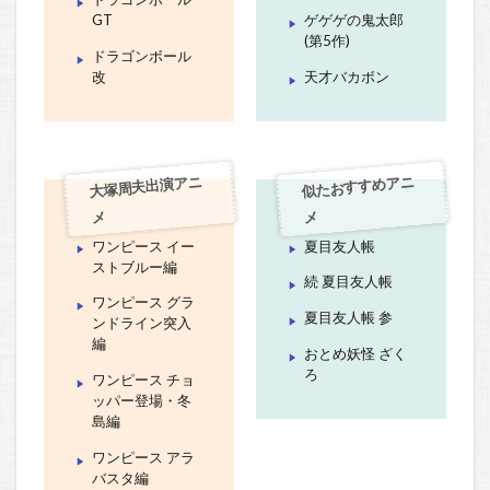
GT
ゲゲゲの鬼太郎
(第5作)
ドラゴンボール
改
天才バカボン
大塚周夫出演アニ
似たおすすめアニ
メ
メ
ワンピース イー
夏目友人帳
ストブルー編
続 夏目友人帳
ワンピース グラ
夏目友人帳 参
ンドライン突入
編
おとめ妖怪 ざく
ろ
ワンピース チョ
ッパー登場・冬
島編
ワンピース アラ
バスタ編