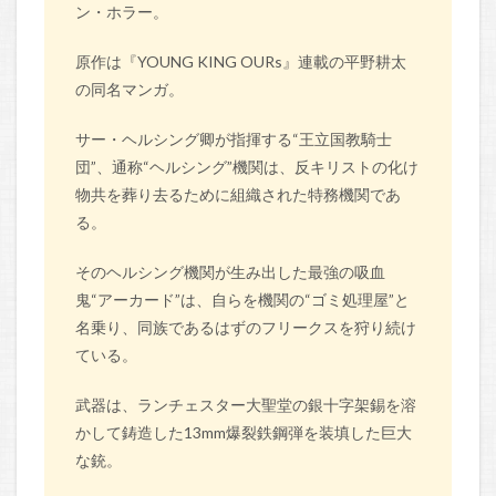
ン・ホラー。
原作は『YOUNG KING OURs』連載の平野耕太
の同名マンガ。
サー・ヘルシング卿が指揮する“王立国教騎士
団”、通称“ヘルシング”機関は、反キリストの化け
物共を葬り去るために組織された特務機関であ
る。
そのヘルシング機関が生み出した最強の吸血
鬼“アーカード”は、自らを機関の“ゴミ処理屋”と
名乗り、同族であるはずのフリークスを狩り続け
ている。
武器は、ランチェスター大聖堂の銀十字架錫を溶
かして鋳造した13mm爆裂鉄鋼弾を装填した巨大
な銃。