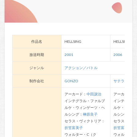
作品名
HELLSING
HELLSING OV
放送時期
2001
2006
ジャンル
アクション／バトル
制作会社
GONZO
サテライト
アーカード：
中田譲治
アーカード：
インテグラル・ファルブ
インテグラル
ルケ・ウィンゲーツ・ヘ
ルケ・ウィン
ルシング：
榊原良子
ルシング：
榊
セラス・ヴィクトリア：
セラス・ヴィ
折笠富美子
折笠富美子
ウォルター・C（ク
ウォルター・