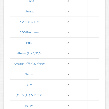
TELASA
×
△
U-next
×
×
dアニメストア
×
×
FOD Premium
×
×
Hulu
×
×
Abemaプレミアム
×
×
Amazonプライムビデオ
×
×
Netflix
×
×
dTV
×
×
クランクインビデオ
×
×
Paravi
×
×