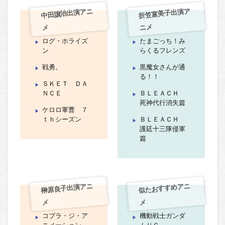
中田譲治出演アニ
折笠富美子出演ア
ニメ
メ
ログ・ホライズ
たまごっち！み
ン
らくるフレンズ
戦勇。
黒魔女さんが通
る！！
ＳＫＥＴ ＤＡ
ＮＣＥ
ＢＬＥＡＣＨ
死神代行消失篇
ケロロ軍曹 ７
ｔｈシーズン
ＢＬＥＡＣＨ
護廷十三隊侵軍
篇
榊原良子出演アニ
似たおすすめアニ
メ
メ
コブラ・ジ・ア
機動戦士ガンダ