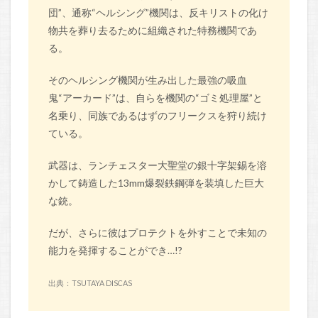
団”、通称“ヘルシング”機関は、反キリストの化け
物共を葬り去るために組織された特務機関であ
る。
そのヘルシング機関が生み出した最強の吸血
鬼“アーカード”は、自らを機関の“ゴミ処理屋”と
名乗り、同族であるはずのフリークスを狩り続け
ている。
武器は、ランチェスター大聖堂の銀十字架錫を溶
かして鋳造した13mm爆裂鉄鋼弾を装填した巨大
な銃。
だが、さらに彼はプロテクトを外すことで未知の
能力を発揮することができ…!?
出典：TSUTAYA DISCAS