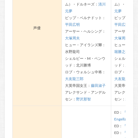
ム）・ドルネーズ：
清川
ム）・ドルネ
元夢
元夢
ピップ・ベルナドット：
ピップ・ベル
平田広明
平田広明
声優
アーサー・ヘルシング：
アーサー・ヘ
大塚周夫
大塚周夫
ヒュー・アイランズ卿：
ヒュー・アイ
水野龍司
堀勝之祐
シェルビー・M・ペンウ
シェルビー・
ッド：北川勝博
ッド：
広瀬正
ロブ・ウォルシュ中将：
ロブ・ウォル
大友龍三郎
大友龍三郎
大英帝国女王：
藤田淑子
大英帝国女王
アレクサンド・アンデル
アレクサンド
セン：
野沢那智
セン：
若本規
ED：
『Das
Engellandlie
ED：
『Magno
ED：
『浸透し