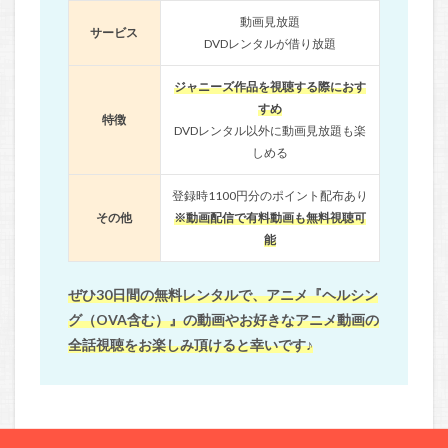
動画見放題
サービス
DVDレンタルが借り放題
ジャニーズ作品を視聴する際におす
すめ
特徴
DVDレンタル以外に動画見放題も楽
しめる
登録時1100円分のポイント配布あり
その他
※動画配信で有料動画も無料視聴可
能
ぜひ30日間の無料レンタルで、アニメ『ヘルシン
グ（OVA含む）』の動画やお好きなアニメ動画の
全話視聴をお楽しみ頂けると幸いです♪