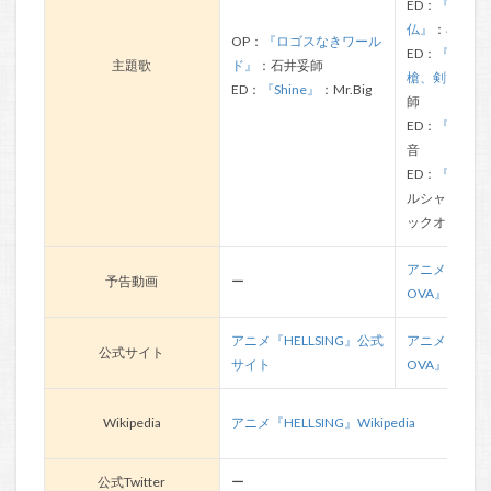
ED：
『P.S.
仏』
：石井妥
OP：
『ロゴスなきワール
ED：
『戦争す
主題歌
ド』
：石井妥師
槍、剣で戦え
ED：
『Shine』
：Mr.Big
師
ED：
『SCAR
音
ED：
『Gradus
ルシャワフィ
ックオーケス
アニメ『HELLS
予告動画
ー
OVA』予告動
アニメ『HELLSING』公式
アニメ『HELLS
公式サイト
サイト
OVA』公式サ
Wikipedia
アニメ『HELLSING』Wikipedia
公式Twitter
ー