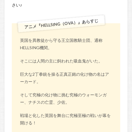
さい♪
アニメ『HELLSING（OVA）』あらすじ
英国を異教徒から守る王立国教騎士団、通称
HELLSING機関。
そこには人間の主に飼われた吸血鬼がいた。
巨大な2丁拳銃を操る正真正銘の化け物の名はア
ーカード。
そして究極の化け物に挑む究極のウォーモンガ
ー、ナチスの亡霊、少佐。
戦場と化した英国を舞台に究極至極の戦いが幕を
開ける！