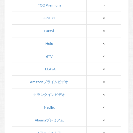
FOD Premium
○
U-NEXT
×
Paravi
×
Hulu
×
dTV
×
TELASA
×
Amazonプライムビデオ
×
クランクインビデオ
×
Netflix
×
Abemaプレミアム
×
dアニメストア
×