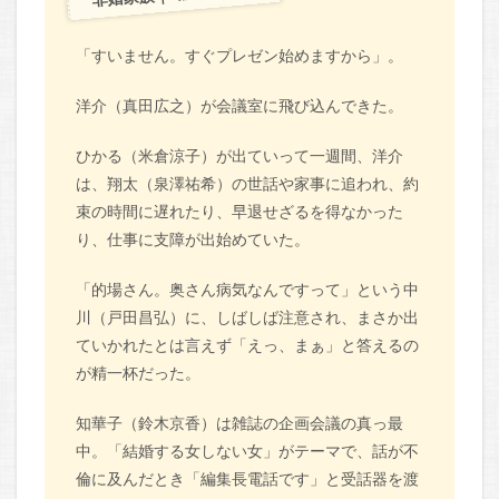
「すいません。すぐプレゼン始めますから」。
洋介（真田広之）が会議室に飛び込んできた。
ひかる（米倉涼子）が出ていって一週間、洋介
は、翔太（泉澤祐希）の世話や家事に追われ、約
束の時間に遅れたり、早退せざるを得なかった
り、仕事に支障が出始めていた。
「的場さん。奥さん病気なんですって」という中
川（戸田昌弘）に、しばしば注意され、まさか出
ていかれたとは言えず「えっ、まぁ」と答えるの
が精一杯だった。
知華子（鈴木京香）は雑誌の企画会議の真っ最
中。「結婚する女しない女」がテーマで、話が不
倫に及んだとき「編集長電話です」と受話器を渡