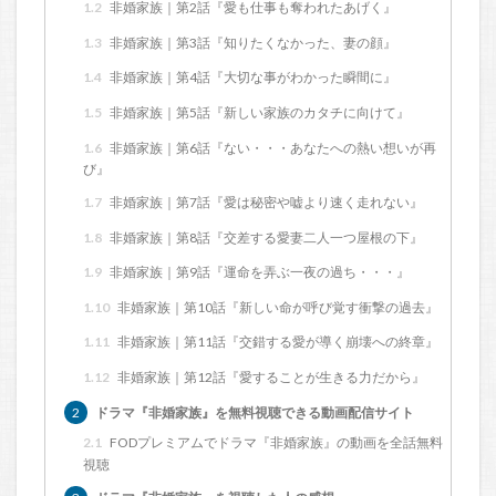
1.2
非婚家族｜第2話『愛も仕事も奪われたあげく』
1.3
非婚家族｜第3話『知りたくなかった、妻の顔』
1.4
非婚家族｜第4話『大切な事がわかった瞬間に』
1.5
非婚家族｜第5話『新しい家族のカタチに向けて』
1.6
非婚家族｜第6話『ない・・・あなたへの熱い想いが再
び』
1.7
非婚家族｜第7話『愛は秘密や嘘より速く走れない』
1.8
非婚家族｜第8話『交差する愛妻二人一つ屋根の下』
1.9
非婚家族｜第9話『運命を弄ぶ一夜の過ち・・・』
1.10
非婚家族｜第10話『新しい命が呼び覚す衝撃の過去』
1.11
非婚家族｜第11話『交錯する愛が導く崩壊への終章』
1.12
非婚家族｜第12話『愛することが生きる力だから』
2
ドラマ『非婚家族』を無料視聴できる動画配信サイト
2.1
FODプレミアムでドラマ『非婚家族』の動画を全話無料
視聴