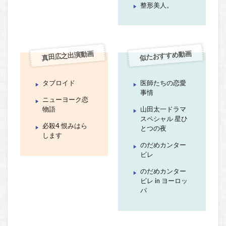
整形美人。
真田広之出演動画
似たおすすめ動画
タブロイド
医師たちの恋愛
事情
ニューヨーク恋
物語
山田太一ドラマ
スペシャル 星ひ
必殺4 恨みはら
とつの夜
します
のだめカンター
ビレ
のだめカンター
ビレ in ヨーロッ
パ