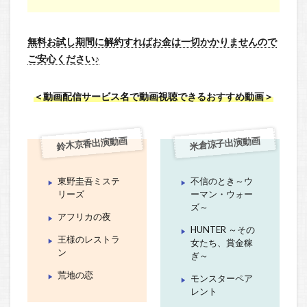
無料お試し期間に解約すればお金は一切かかりませんので
ご安心ください♪
＜動画配信サービス名で動画視聴できるおすすめ動画＞
鈴木京香出演動画
米倉涼子出演動画
東野圭吾ミステ
不信のとき～ウ
リーズ
ーマン・ウォー
ズ～
アフリカの夜
HUNTER ～その
王様のレストラ
女たち、賞金稼
ン
ぎ～
荒地の恋
モンスターペア
レント