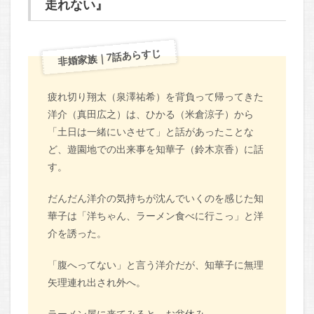
走れない』
非婚家族｜7話あらすじ
疲れ切り翔太（泉澤祐希）を背負って帰ってきた
洋介（真田広之）は、ひかる（米倉涼子）から
「土日は一緒にいさせて」と話があったことな
ど、遊園地での出来事を知華子（鈴木京香）に話
す。
だんだん洋介の気持ちが沈んでいくのを感じた知
華子は「洋ちゃん、ラーメン食べに行こっ」と洋
介を誘った。
「腹へってない」と言う洋介だが、知華子に無理
矢理連れ出され外へ。
ラーメン屋に来てみると、お盆休み。