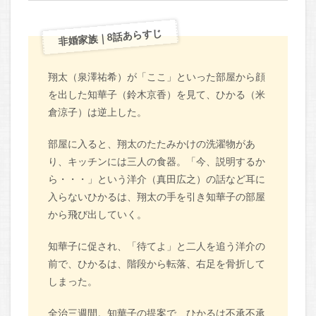
非婚家族｜8話あらすじ
翔太（泉澤祐希）が「ここ」といった部屋から顔
を出した知華子（鈴木京香）を見て、ひかる（米
倉涼子）は逆上した。
部屋に入ると、翔太のたたみかけの洗濯物があ
り、キッチンには三人の食器。「今、説明するか
ら・・・」という洋介（真田広之）の話など耳に
入らないひかるは、翔太の手を引き知華子の部屋
から飛び出していく。
知華子に促され、「待てよ」と二人を追う洋介の
前で、ひかるは、階段から転落、右足を骨折して
しまった。
全治三週間。知華子の提案で、ひかるは不承不承