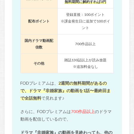
無料期間に解約すれば0円
登録直後：100ポイント
配布ポイント
※課金発生日に追加で100ポイ
ント
国内ドラマ動画配
700作品以上
信数
雑誌130誌以上が読み放題
その他
※追加料金なし
FODプレミアムは、
2週間の無料期間があるの
で、ドラマ『非婚家族』の動画を1話〜最終回ま
で全話無料
で見れます♪
さらに、FODプレミアムは
700作品以上
のドラマ
動画を配信しているので、
ドラマ『非婚家族』の動画を見終わっても、他の