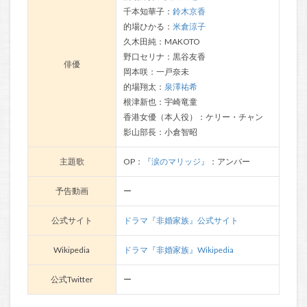
千本知華子：
鈴木京香
的場ひかる：
米倉涼子
久木田純：MAKOTO
野口セリナ：黒谷友香
俳優
岡本咲：一戸奈未
的場翔太：
泉澤祐希
根津新也：宇崎竜童
香港女優（本人役）：ケリー・チャン
影山部長：小倉智昭
主題歌
OP：
『涙のマリッジ』
：アンバー
予告動画
ー
公式サイト
ドラマ『非婚家族』公式サイト
Wikipedia
ドラマ『非婚家族』Wikipedia
公式Twitter
ー