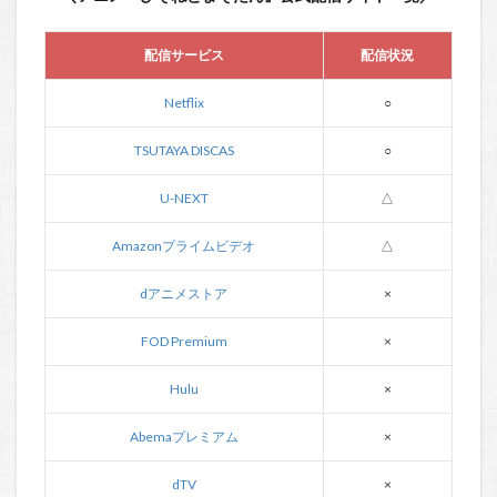
配信サービス
配信状況
Netflix
○
TSUTAYA DISCAS
○
U-NEXT
△
Amazonプライムビデオ
△
dアニメストア
×
FOD Premium
×
Hulu
×
Abemaプレミアム
×
dTV
×