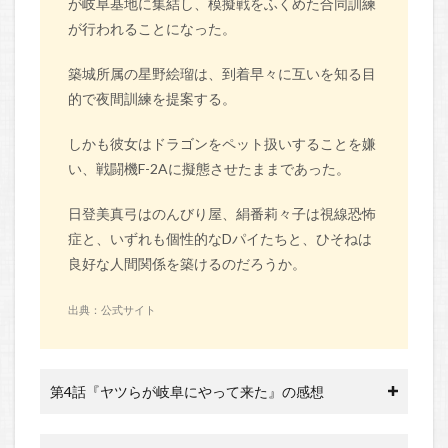
が岐阜基地に集結し、模擬戦をふくめた合同訓練
が行われることになった。
築城所属の星野絵瑠は、到着早々に互いを知る目
的で夜間訓練を提案する。
しかも彼女はドラゴンをペット扱いすることを嫌
い、戦闘機F-2Aに擬態させたままであった。
日登美真弓はのんびり屋、絹番莉々子は視線恐怖
症と、いずれも個性的なDパイたちと、ひそねは
良好な人間関係を築けるのだろうか。
出典：公式サイト
第4話『ヤツらが岐阜にやって来た』の感想