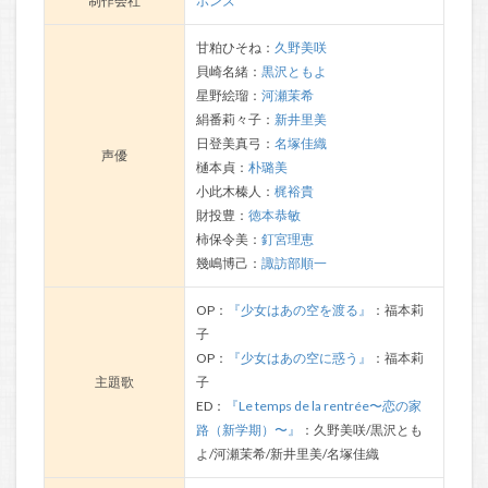
制作会社
ボンズ
甘粕ひそね：
久野美咲
貝崎名緒：
黒沢ともよ
星野絵瑠：
河瀬茉希
絹番莉々子：
新井里美
日登美真弓：
名塚佳織
声優
樋本貞：
朴璐美
小此木榛人：
梶裕貴
財投豊：
徳本恭敏
柿保令美：
釘宮理恵
幾嶋博己：
諏訪部順一
OP：
『少女はあの空を渡る』
：福本莉
子
OP：
『少女はあの空に惑う』
：福本莉
主題歌
子
ED：
『Le temps de la rentrée〜恋の家
路（新学期）〜』
：久野美咲/黒沢とも
よ/河瀬茉希/新井里美/名塚佳織