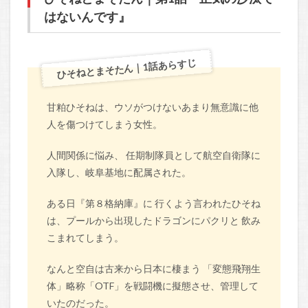
はないんです』
ひそねとまそたん｜1話あらすじ
甘粕ひそねは、ウソがつけないあまり無意識に他
人を傷つけてしまう女性。
人間関係に悩み、 任期制隊員として航空自衛隊に
入隊し、岐阜基地に配属された。
ある日『第８格納庫』に 行くよう言われたひそね
は、プールから出現したドラゴンにパクリと 飲み
こまれてしまう。
なんと空自は古来から日本に棲まう 「変態飛翔生
体」略称「OTF」を戦闘機に擬態させ、管理して
いたのだった。