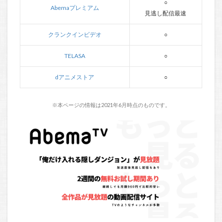
○
Abemaプレミアム
見逃し配信最速
クランクインビデオ
○
TELASA
○
dアニメストア
○
※本ページの情報は2021年6月時点のものです。