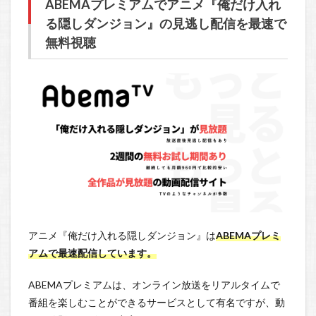
ABEMAプレミアムでアニメ『俺だけ入れ
る隠しダンジョン』の見逃し配信を最速で
無料視聴
アニメ『俺だけ入れる隠しダンジョン』は
ABEMAプレミ
アムで最速配信しています。
ABEMAプレミアムは、オンライン放送をリアルタイムで
番組を楽しむことができるサービスとして有名ですが、動