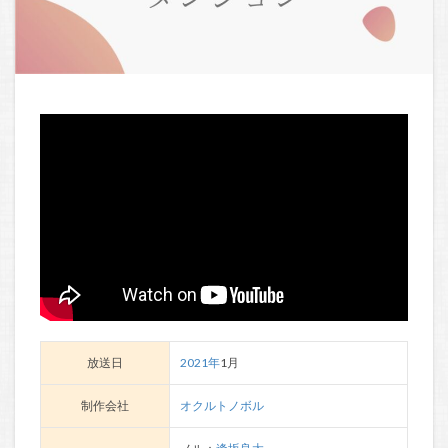
放送日
2021年
1月
制作会社
オクルトノボル