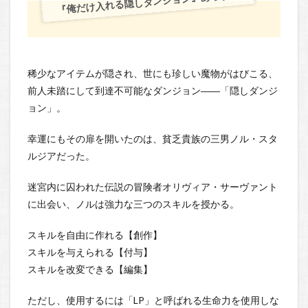
『俺だけ入れる隠しダンジョン』あらすじ
稀少なアイテムが隠され、世にも珍しい魔物がはびこる、
前人未踏にして到達不可能なダンジョン――「隠しダンジ
ョン」。
幸運にもその扉を開いたのは、貧乏貴族の三男ノル・スタ
ルジアだった。
迷宮内に囚われた伝説の冒険者オリヴィア・サーヴァント
に出会い、ノルは強力な三つのスキルを授かる。
スキルを自由に作れる【創作】
スキルを与えられる【付与】
スキルを改変できる【編集】
ただし、使用するには「LP」と呼ばれる生命力を使用しな