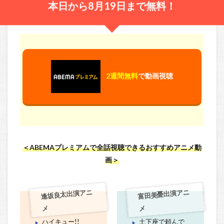
本日から8月19日まで無料！
2週間無料
で動画視聴
＜ABEMAプレミアムで全話視聴できるおすすめアニメ動
画＞
逢坂良太出演アニ
富田美憂出演アニ
メ
メ
ハイキュー!!
土下座で頼んで