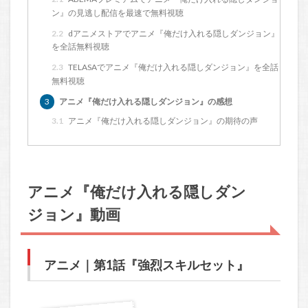
ン』の見逃し配信を最速で無料視聴
2.2
dアニメストアでアニメ『俺だけ入れる隠しダンジョン』
を全話無料視聴
2.3
TELASAでアニメ『俺だけ入れる隠しダンジョン』を全話
無料視聴
3
アニメ『俺だけ入れる隠しダンジョン』の感想
3.1
アニメ『俺だけ入れる隠しダンジョン』の期待の声
アニメ『俺だけ入れる隠しダン
ジョン』動画
アニメ｜第1話『強烈スキルセット』