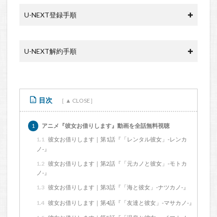
U-NEXT登録手順
U-NEXT解約手順
目次
1
アニメ『彼女お借りします』動画を全話無料視聴
1.1
彼女お借りします｜第1話『「レンタル彼女」-レンカ
ノ-』
1.2
彼女お借りします｜第2話『「元カノと彼女」-モトカ
ノ-』
1.3
彼女お借りします｜第3話『「海と彼女」-ナツカノ-』
1.4
彼女お借りします｜第4話『「友達と彼女」-マサカノ-』