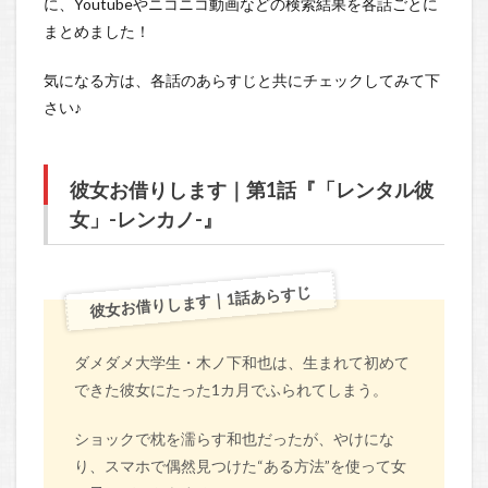
に、Youtubeやニコニコ動画などの検索結果を各話ごとに
まとめました！
気になる方は、各話のあらすじと共にチェックしてみて下
さい♪
彼女お借りします｜第1話『「レンタル彼
女」-レンカノ-』
彼女お借りします｜1話あらすじ
ダメダメ大学生・木ノ下和也は、生まれて初めて
できた彼女にたった1カ月でふられてしまう。
ショックで枕を濡らす和也だったが、やけにな
り、スマホで偶然見つけた“ある方法”を使って女