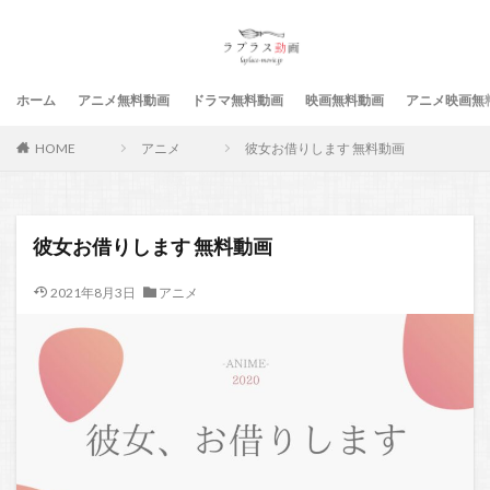
ホーム
アニメ無料動画
ドラマ無料動画
映画無料動画
アニメ映画無
HOME
アニメ
彼女お借りします 無料動画
彼女お借りします 無料動画
2021年8月3日
アニメ