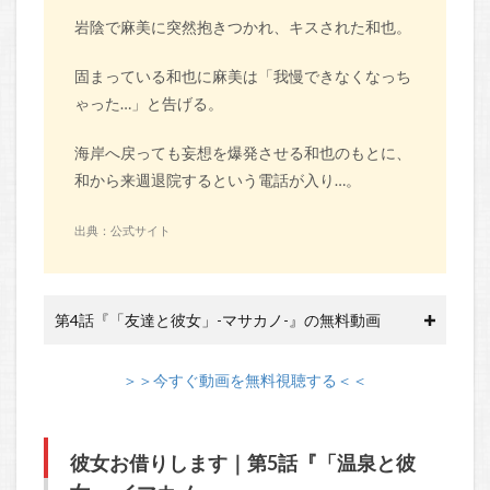
岩陰で麻美に突然抱きつかれ、キスされた和也。
固まっている和也に麻美は「我慢できなくなっち
ゃった…」と告げる。
海岸へ戻っても妄想を爆発させる和也のもとに、
和から来週退院するという電話が入り…。
出典：公式サイト
第4話『「友達と彼女」-マサカノ-』の無料動画
＞＞今すぐ動画を無料視聴する＜＜
彼女お借りします｜第5話『「温泉と彼