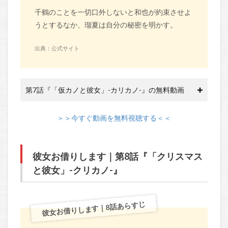
千鶴のことを一切口外しないと和也が約束させよ
うとするなか、瑠夏は自分の秘密を明かす。
出典：公式サイト
第7話『「仮カノと彼女」-カリカノ-』の無料動画
＞＞今すぐ動画を無料視聴する＜＜
彼女お借りします｜第8話『「クリスマス
と彼女」-クリカノ-』
彼女お借りします｜8話あらすじ