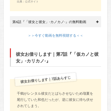
出典：公式サイト
第6話『「彼女と彼女」-カノカノ-』の無料動画
＞＞今すぐ動画を無料視聴する＜＜
彼女お借りします｜第7話『「仮カノと彼
女」-カリカノ-』
彼女お借りします｜7話あらすじ
千鶴がレンタル彼女だとばらさせないため瑠夏を
尾行していた和也だったが、逆に彼女に待ち伏せ
されてしまう。