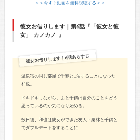
＞＞今すぐ動画を無料視聴する＜＜
彼女お借りします｜第6話『「彼女と彼
女」-カノカノ-』
彼女お借りします｜6話あらすじ
温泉宿の同じ部屋で千鶴と1泊することになった
和也。
ドキドキしながら、ふと千鶴は自分のことをどう
思っているのか気になり始める。
数日後、和也は彼女ができた友人・栗林と千鶴と
でダブルデートをすることに