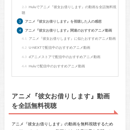
2.3
Huluでアニメ『彼女お借りします』の動画を全話無料視
聴
3
アニメ『彼女お借りします』を視聴した人の感想
4
アニメ『彼女お借りします』関連のおすすめアニメ動画
4.1
アニメ『彼女お借りします』に似たおすすめアニメ動画
4.2
U-NEXTで配信中のおすすめアニメ動画
4.3
dアニメストアで配信中のおすすめアニメ動画
4.4
Huluで配信中のおすすめアニメ動画
アニメ『彼女お借りします』動画
を全話無料視聴
アニメ『彼女お借りします』の動画を無料視聴するため