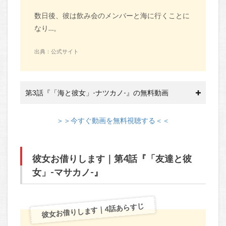
数日後、彼は飲み会のメンバーと海に行くことに
なり…。
出典：公式サイト
第3話『「海と彼女」-ナツカノ-』の無料動画
＞＞今すぐ動画を無料視聴する＜＜
彼女お借りします｜第4話『「友達と彼
女」-マサカノ-』
彼女お借りします｜4話あらすじ