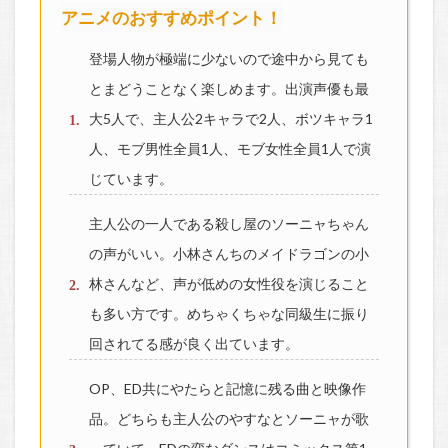
アニメのおすすめポイント！
登場人物が極端に少ないので途中から見ても
とまどうことなく楽しめます。出演声優も最
大5人で、主人公2キャラで2人、ボツキャラ1
人、モブ男性全員1人、モブ女性全員1人で演
じています。
主人公の一人である殺し屋のソーニャちゃん
の声がいい。小林さんちのメイドラゴンの小
林さんなど、声が低めの女性役を演じること
も多い方です。めちゃくちゃな同級生に振り
回されてる感が良く出ています。
OP、ED共にやたらと記憶に残る曲と映像作
品。どちらも主人公のやすなとソーニャが歌