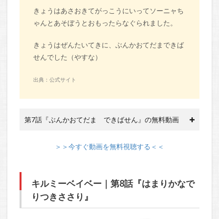
きょうはあさおきてがっこうにいってソーニャち
ゃんとあそぼうとおもったらなぐられました。
きょうはぜんたいてきに、ぶんかおてだまできば
せんでした（やすな）
出典：公式サイト
第7話『ぶんかおてだま できばせん』の無料動画
＞＞今すぐ動画を無料視聴する＜＜
キルミーベイベー｜第8話『はまりかなで
りつきささり』