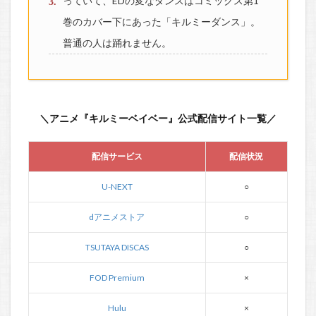
っていて、EDの変なダンスはコミックス第1
巻のカバー下にあった「キルミーダンス」。
普通の人は踊れません。
＼アニメ『キルミーベイベー』公式配信サイト一覧／
配信サービス
配信状況
U-NEXT
○
dアニメストア
○
TSUTAYA DISCAS
○
FOD Premium
×
Hulu
×