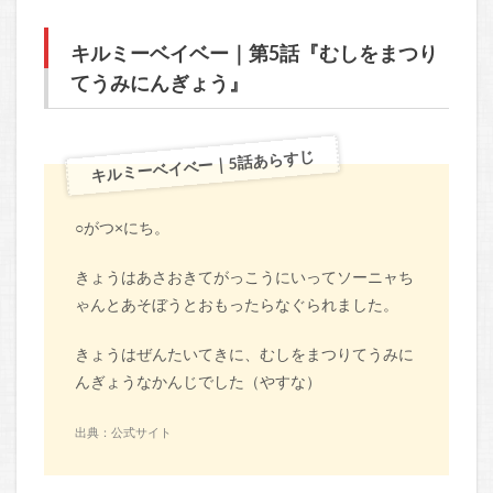
キルミーベイベー｜第5話『むしをまつり
てうみにんぎょう』
キルミーベイベー｜5話あらすじ
○がつ×にち。
きょうはあさおきてがっこうにいってソーニャち
ゃんとあそぼうとおもったらなぐられました。
きょうはぜんたいてきに、むしをまつりてうみに
んぎょうなかんじでした（やすな）
出典：公式サイト