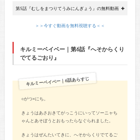
第5話『むしをまつりてうみにんぎょう』の無料動画
＞＞今すぐ動画を無料視聴する＜＜
キルミーベイベー｜第6話『へそからくり
でてるごおり』
キルミーベイベー｜6話あらすじ
○がつ×にち。
きょうはあさおきてがっこうにいってソーニャち
ゃんとあそぼうとおもったらなぐられました。
きょうはぜんたいてきに、へそからくりでてるご