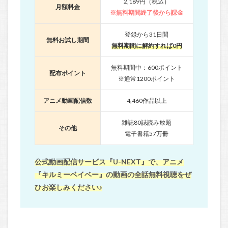
2,189円（税込）
月額料金
※無料期間終了後から課金
登録から31日間
無料お試し期間
無料期間に解約すれば0円
無料期間中：600ポイント
配布ポイント
※通常1200ポイント
アニメ動画配信数
4,460作品以上
雑誌80誌読み放題
その他
電子書籍57万冊
公式動画配信サービス『U-NEXT』で、アニメ
『キルミーベイベー』の動画の全話無料視聴をぜ
ひお楽しみください♪