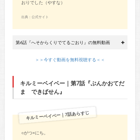
おりでした（やすな）
出典：公式サイト
第6話『へそからくりでてるごおり』の無料動画
＞＞今すぐ動画を無料視聴する＜＜
キルミーベイベー｜第7話『ぶんかおてだ
ま できばせん』
キルミーベイベー｜7話あらすじ
○がつ×にち。