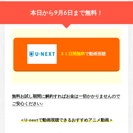
本日から9月6日まで無料！
３１日間無料
で動画視聴
無料お試し期間に解約すればお金は一切かかりませんので
ご安心ください♪
＜U-nextで動画視聴できるおすすめアニメ動画＞