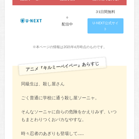
31日間無料
○
U-NEXT公式サイ
配信中
ト
※本ページの情報は2021年6月時点のものです。
アニメ『キルミーベイベー』あらすじ
同級生は、殺し屋さん
ごく普通に学校に通う殺し屋ソーニャ。
そんなソーニャに自らの危険をかえりみず、いつ
もまとわりつくおバカなやすな。
時々忍者のあぎりも登場して……