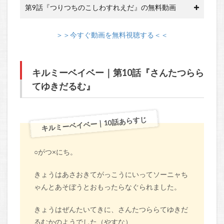
第9話『つりつちのこしわすれえだ』の無料動画
＞＞今すぐ動画を無料視聴する＜＜
キルミーベイベー｜第10話『さんたつらら
てゆきだるむ』
キルミーベイベー｜10話あらすじ
○がつ×にち。
きょうはあさおきてがっこうにいってソーニャち
ゃんとあそぼうとおもったらなぐられました。
きょうはぜんたいてきに、さんたつららてゆきだ
るむかのようでした（やすな）