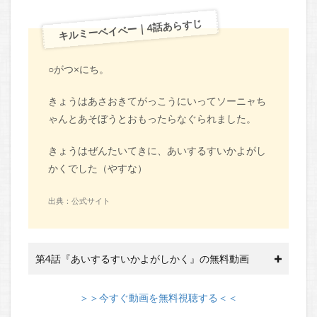
キルミーベイベー｜4話あらすじ
○がつ×にち。
きょうはあさおきてがっこうにいってソーニャち
ゃんとあそぼうとおもったらなぐられました。
きょうはぜんたいてきに、あいするすいかよがし
かくでした（やすな）
出典：公式サイト
第4話『あいするすいかよがしかく』の無料動画
＞＞今すぐ動画を無料視聴する＜＜