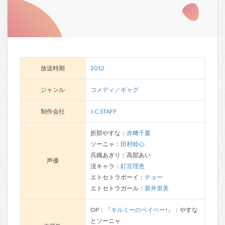
放送時期
2012
ジャンル
コメディ／ギャグ
制作会社
J.C.STAFF
折部やすな：
赤﨑千夏
ソーニャ：
田村睦心
呉織あぎり：高部あい
声優
没キャラ：
釘宮理恵
エトセトラボーイ：
チョー
エトセトラガール：
新井里美
OP：
『キルミーのベイベー!』
：やすな
とソーニャ