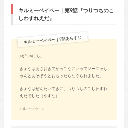
キルミーベイベー｜第9話『つりつちのこ
しわすれえだ』
キルミーベイベー｜9話あらすじ
○がつ×にち。
きょうはあさおきてがっこうにいってソーニャち
ゃんとあそぼうとおもったらなぐられました。
きょうはぜんたいてきに、つりつちのこしわすれ
えだでした（やすな）
出典：公式サイト