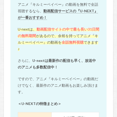
アニメ『キルミーベイベー』の動画を無料で全話
視聴するなら、
動画配信サービスの『U-NEXT』
が一番おすすめ！
U-nextは、
動画配信サイトの中で最も長い31日間
の無料期間
があるので、余裕を持ってアニメ『キ
ルミーベイベー』の動画を
全話無料視聴
できます
♪
さらに、
U-nextは最新作の配信も早く、放送中
のアニメも多数配信中！
ですので、アニメ『キルミーベイベー』の動画だ
けでなく、最新作のアニメ動画もお楽しみ頂けま
す。
＜U-NEXTの特徴まとめ＞