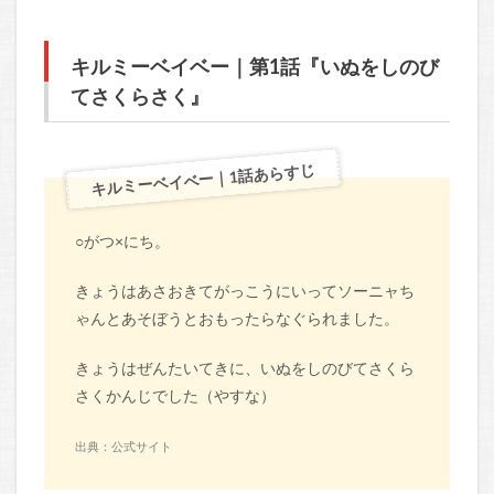
キルミーベイベー｜第1話『いぬをしのび
てさくらさく』
キルミーベイベー｜1話あらすじ
○がつ×にち。
きょうはあさおきてがっこうにいってソーニャち
ゃんとあそぼうとおもったらなぐられました。
きょうはぜんたいてきに、いぬをしのびてさくら
さくかんじでした（やすな）
出典：公式サイト