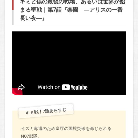
キミと僕の最後の戦場、あるいは世界が始
まる聖戦｜第7話『楽園 ―アリスの一番
長い夜―』
キミ戦｜7話あらすじ
イスカ奪還のため皇庁の国境突破を命じられる
N07部隊。