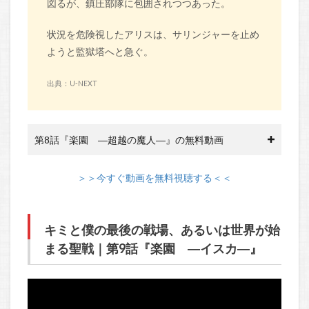
図るが、鎮圧部隊に包囲されつつあった。
状況を危険視したアリスは、サリンジャーを止め
ようと監獄塔へと急ぐ。
出典：U-NEXT
第8話『楽園 ―超越の魔人―』の無料動画
＞＞今すぐ動画を無料視聴する＜＜
キミと僕の最後の戦場、あるいは世界が始
まる聖戦｜第9話『楽園 ―イスカ―』