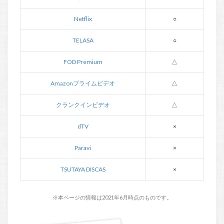
Netflix
○
TELASA
○
FOD Premium
△
Amazonプライムビデオ
△
クランクインビデオ
△
dTV
×
Paravi
×
TSUTAYA DISCAS
×
※本ページの情報は2021年6月時点のものです。