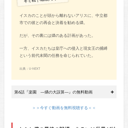
イスカのことが頭から離れないアリスに、中立都
市での彼との再会と決着を勧める燐。
だが、その裏には燐のある計画があった。
一方、イスカたちは皇庁への侵入と現女王の捕縛
という前代未聞の任務を命じられていた。
出典：U-NEXT
第6話『楽園 ―燐の大誤算―』の無料動画
＞＞今すぐ動画を無料視聴する＜＜