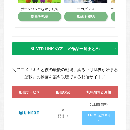
ポータウンのなかまたち
デカダンス
ガル学。〜聖ガ
動画を視聴
動画を視聴
動
SILVER LINK.のアニメ作品一覧まとめ
＼アニメ『キミと僕の最後の戦場、あるいは世界が始まる
聖戦』の動画を無料視聴できる配信サイト／
配信サービス
配信状況
無料期間と月額
31日間無料
○
U-NEXT公式サイ
配信中
ト