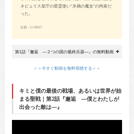
ネビュリス皇庁の星霊使い“氷禍の魔女”の拘束だ
った。
出典：U-NEXT
第1話『邂逅 ―２つの国の最終兵器―』の無料動画
＞＞今すぐ動画を無料視聴する＜＜
キミと僕の最後の戦場、あるいは世界が始
まる聖戦｜第2話『邂逅 ―僕とわたしが
出会った敵は―』