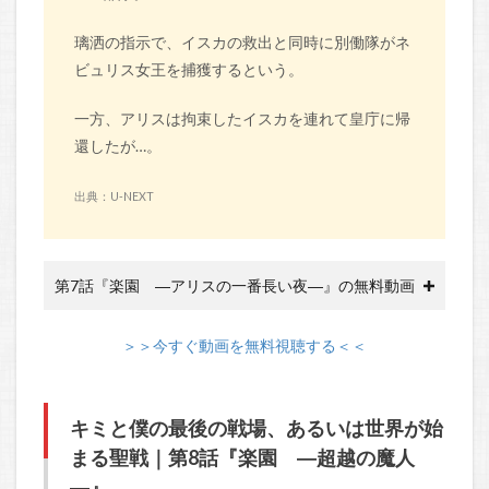
璃洒の指示で、イスカの救出と同時に別働隊がネ
ビュリス女王を捕獲するという。
一方、アリスは拘束したイスカを連れて皇庁に帰
還したが…。
出典：U-NEXT
第7話『楽園 ―アリスの一番長い夜―』の無料動画
＞＞今すぐ動画を無料視聴する＜＜
キミと僕の最後の戦場、あるいは世界が始
まる聖戦｜第8話『楽園 ―超越の魔人
―』