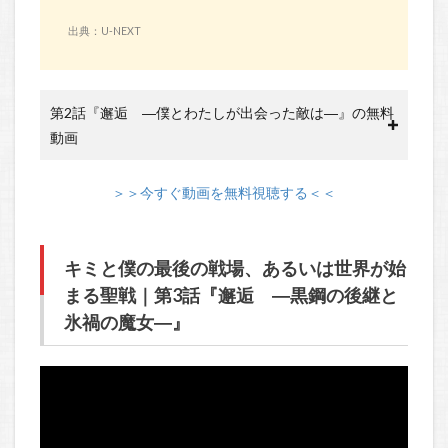
出典：U-NEXT
第2話『邂逅 ―僕とわたしが出会った敵は―』の無料
動画
＞＞今すぐ動画を無料視聴する＜＜
キミと僕の最後の戦場、あるいは世界が始
まる聖戦｜第3話『邂逅 ―黒鋼の後継と
氷禍の魔女―』