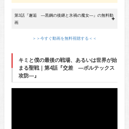
第3話『邂逅 ―黒鋼の後継と氷禍の魔女―』の無料動
画
＞＞今すぐ動画を無料視聴する＜＜
キミと僕の最後の戦場、あるいは世界が始
まる聖戦｜第4話『交差 ―ボルテックス
攻防―』