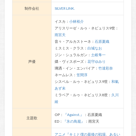
制作会社
SILVER LINK.
イスカ：
小林裕介
アリスリーゼ・ルゥ・ネビュリス9世：
雨宮天
音々・アルカストーネ：
石原夏織
ミスミス・クラス：
白城なお
ジン・シュラルガン：
土岐隼一
声優
燐・ヴィスポーズ：
花守ゆみり
璃洒・イン・エンパイア：
竹達彩奈
ネームレス：
笠間淳
シスベル・ルゥ・ネビュリス9世：
和氣
あず未
ミラベア・ルゥ・ネビュリス8世：
久川
綾
OP：
『Against.』
：石原夏織
主題歌
ED：
『氷の鳥籠』
：雨宮天
アニメ『キミと僕の最後の戦場、あるい