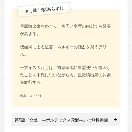
キミ戦｜5話あらすじ
星脈噴出泉をめぐり、帝国と皇庁の内部でも緊張
が高まる。
仮面卿による星霊エネルギーの独占を疑うアリ
ス。
一方イスカたちは、前線基地に星霊使いが侵入し
たことを不穏に思いながらも、星脈噴出泉の探索
を続行する。
出典：U-NEXT
第5話『交差 ―ボルテックス覚醒―』の無料動画