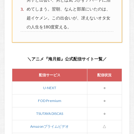
めてしまう。翌朝、なんと部屋にいたのは、
超イケメン。この出会いが、冴えないオタ女
の人生を180度変える。
＼アニメ『海月姫』公式配信サイト一覧／
配信サービス
配信状況
U-NEXT
○
FOD Premium
○
TSUTAYA DISCAS
○
Amazonプライムビデオ
△