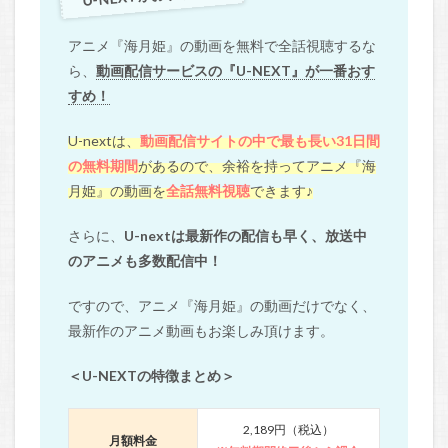
アニメ『海月姫』の動画を無料で全話視聴するな
ら、
動画配信サービスの『U-NEXT』が一番おす
すめ！
U-nextは、
動画配信サイトの中で最も長い31日間
の無料期間
があるので、余裕を持ってアニメ『海
月姫』の動画を
全話無料視聴
できます♪
さらに、
U-nextは最新作の配信も早く、放送中
のアニメも多数配信中！
ですので、アニメ『海月姫』の動画だけでなく、
最新作のアニメ動画もお楽しみ頂けます。
＜U-NEXTの特徴まとめ＞
2,189円（税込）
月額料金