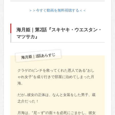
＞＞今すぐ動画を無料視聴する＜＜
海月姫｜第2話『スキヤキ・ウエスタン・
マツサカ』
海月姫｜2話あらすじ
クラゲのピンチを救ってくれた恩人である“おし
ゃれ女子”を成り行きで部屋に泊めてしまった月
海。
だが…彼女の正体は、なんと女装をした男子、蔵
之介だった！
月海は、“尼～ず”の面々を必死にごまかし、彼女