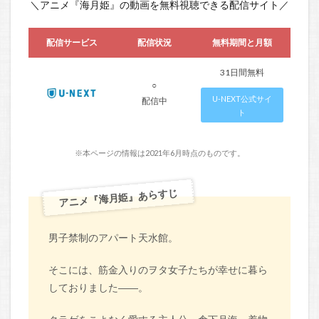
＼アニメ『海月姫』の動画を無料視聴できる配信サイト／
配信サービス
配信状況
無料期間と月額
31日間無料
○
U-NEXT公式サイ
配信中
ト
※本ページの情報は2021年6月時点のものです。
アニメ『海月姫』あらすじ
男子禁制のアパート天水館。
そこには、筋金入りのヲタ女子たちが幸せに暮ら
しておりました――。