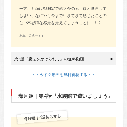
一方、月海は鯉淵家で蔵之介の兄、修と遭遇して
しまい、なにやら今まで生きてきて感じたことの
ない不思議な感覚を覚えてしまうことに…！？
出典：公式サイト
第3話『魔法をかけられて』の無料動画
＞＞今すぐ動画を無料視聴する＜＜
海月姫｜第4話『水族館で遭いましょう』
海月姫｜4話あらすじ