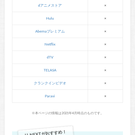
dアニメストア
×
Hulu
×
Abemaプレミアム
×
Netflix
×
dTV
×
TELASA
×
クランクインビデオ
×
Paravi
×
※本ページの情報は2021年4月時点のものです。
U-NEXTがおすすめ！