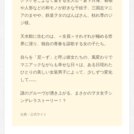
クラゲをこよなく愛する主人公・倉下月海、着物
や人形などの和モノが好きな千絵子、三国志マニ
アのまやや、鉄道ヲタのばんばさん、枯れ専のジ
ジ様。
天水館に住むのは、＜全員＞それぞれが極める世
界に浸り、独自の青春を謳歌する女の子たち。
自らを「尼～ず」と呼ぶ彼女たちの、風変わりで
マニアックながらも幸せな日々は、ある日現れた
ひとりの美しい女装男子によって、少しずつ変化
して……。
謎のグルーヴが湧き上がる、まさかのヲタ女子シ
ンデレラストーリー！？
出典：公式サイト