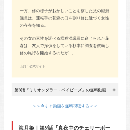
一方、修の様子がおかしいことを察した父の鯉淵
議員は、運転手の花森の口を割り修に近づく女性
の存在を知る。
その女の素性を調べる様鯉淵議員に命じられた花
森は、友人で探偵をしている杉本に調査を依頼し
修の尾行を開始するのだが…。
出典：公式サイト
第8話『ミリオンダラー・ベイビーズ』の無料動画
＞＞今すぐ動画を無料視聴する＜＜
海月姫｜第9話『真夜中のチェリーボー