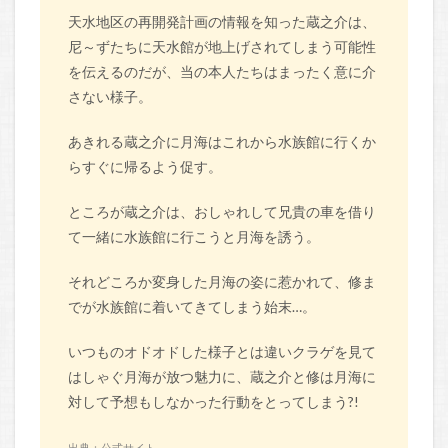
天水地区の再開発計画の情報を知った蔵之介は、
尼～ずたちに天水館が地上げされてしまう可能性
を伝えるのだが、当の本人たちはまったく意に介
さない様子。
あきれる蔵之介に月海はこれから水族館に行くか
らすぐに帰るよう促す。
ところが蔵之介は、おしゃれして兄貴の車を借り
て一緒に水族館に行こうと月海を誘う。
それどころか変身した月海の姿に惹かれて、修ま
でが水族館に着いてきてしまう始末…。
いつものオドオドした様子とは違いクラゲを見て
はしゃぐ月海が放つ魅力に、蔵之介と修は月海に
対して予想もしなかった行動をとってしまう?!
出典：公式サイト