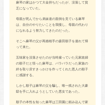
麻琴の家はかつて大金持ちだったが、没落して貧
乏になっていた。
母親が死んでから弟妹達の面倒を見ている麻琴
は、自分のやりたいことを我慢し、母親の代わり
になれるよう努力してきたのだった。
そこへ麻琴の父が再婚相手の森田順子を連れて帰
って来た。
五味家を没落させたのが当時雇っていた元家政婦
の順子だと悟った麻琴は、バラバラだった家族の
絆を取り戻すきっかけを作ってくれた恩人の順子
に感謝する。
しかし順子は麻琴の父を騙し、唯一残された大豪
邸を手に入れようとしていた悪女であった。
順子の本性を知った麻琴は三田園に頼み込んで家