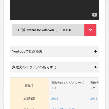
Youtubeで動画検索
家政夫のミタゾノのあらすじ
家政夫のミタゾノ シーズ
家政夫のミタ
作品名
ン1
ン2
放送時期
2016
2018
ジャンル
ヒューマンドラマ