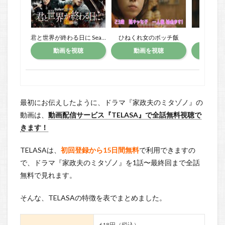
君と世界が終わる日に Season1
ひねくれ女のボッチ飯
岸辺露
動画を視聴
動画を視聴
動
最初にお伝えしたように、ドラマ『家政夫のミタゾノ』の
動画は、
動画配信サービス『TELASA』で全話無料視聴で
きます！
TELASAは、
初回登録から15日間無料
で利用できますの
で、ドラマ『家政夫のミタゾノ』を1話〜最終回まで全話
無料で見れます。
そんな、TELASAの特徴を表でまとめました。
618円（税込）