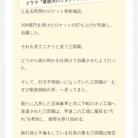
とある民間のロケット発射施設。
100億円を掛けたロケットの打ち上げが失敗し、
自爆した。
それを見てニヤリと笑う三田園。
どうやら彼が何かを仕掛けて自爆させたようだっ
た。
そして、行方不明扱いになっていた三田園が「む
すび家政婦紹介所」へ戻ってきた。
新たに入所した五味麻琴と共に下町のネジ工場へ
派遣された三田園は、早速この工場に蔓延る”汚
れ”を察知し、秘密を探り始める。
銀行員と不倫をしている社長の妻を三田園は無言