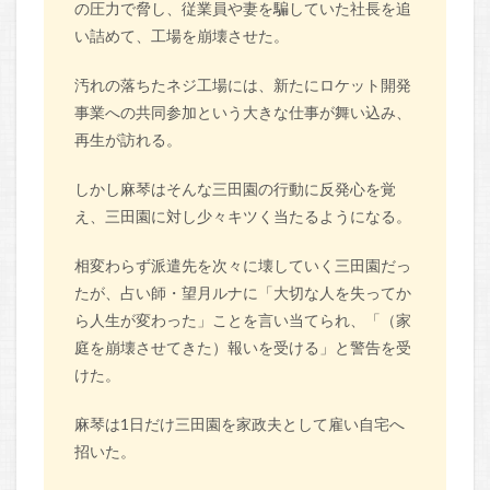
の圧力で脅し、従業員や妻を騙していた社長を追
い詰めて、工場を崩壊させた。
汚れの落ちたネジ工場には、新たにロケット開発
事業への共同参加という大きな仕事が舞い込み、
再生が訪れる。
しかし麻琴はそんな三田園の行動に反発心を覚
え、三田園に対し少々キツく当たるようになる。
相変わらず派遣先を次々に壊していく三田園だっ
たが、占い師・望月ルナに「大切な人を失ってか
ら人生が変わった」ことを言い当てられ、「（家
庭を崩壊させてきた）報いを受ける」と警告を受
けた。
麻琴は1日だけ三田園を家政夫として雇い自宅へ
招いた。