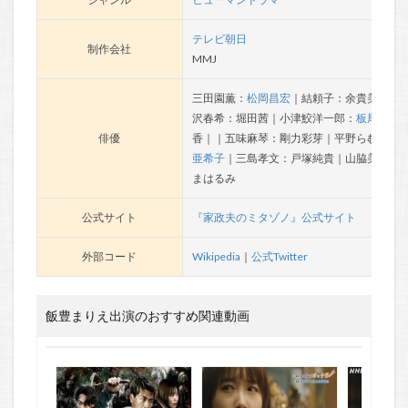
テレビ朝日
制作会社
MMJ
三田園薫：
松岡昌宏
｜結頼子：余貴美子｜
沢春希：堀田茜｜小津鮫洋一郎：
板尾創路
俳優
香｜｜五味麻琴：剛力彩芽｜平野らむ：椿
亜希子
｜三島孝文：戸塚純貴｜山脇美子：
まはるみ
公式サイト
『家政夫のミタゾノ』公式サイト
外部コード
Wikipedia
｜
公式Twitter
飯豊まりえ出演のおすすめ関連動画