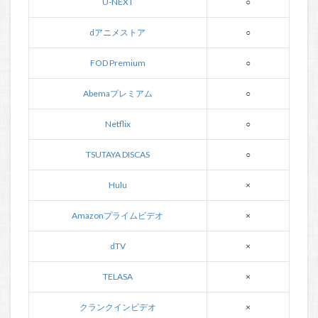
U-NEXT
○
dアニメストア
○
FOD Premium
○
Abemaプレミアム
○
Netflix
○
TSUTAYA DISCAS
○
Hulu
×
Amazonプライムビデオ
×
dTV
×
TELASA
×
クランクインビデオ
×