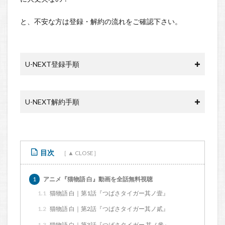
と、不安な方は登録・解約の流れをご確認下さい。
U-NEXT登録手順
U-NEXT解約手順
目次
1
アニメ『猫物語 白』動画を全話無料視聴
1.1
猫物語 白｜第1話『つばさタイガー其ノ壹』
1.2
猫物語 白｜第2話『つばさタイガー其ノ貳』
1.3
猫物語 白｜第3話『つばさタイガー 其ノ參』