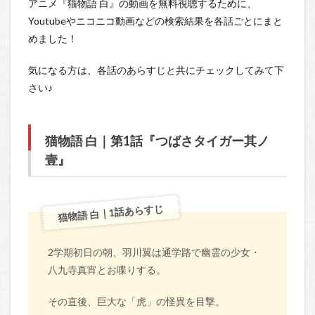
アニメ『猫物語 白』の動画を無料視聴するために、
Youtubeやニコニコ動画などの検索結果を各話ごとにまと
めました！
気になる方は、各話のあらすじと共にチェックしてみて下
さい♪
猫物語 白｜第1話『つばさタイガー其ノ
壹』
猫物語 白｜1話あらすじ
2学期初日の朝、羽川翼は通学路で幽霊の少女・
八九寺真宵とお喋りする。
その直後、巨大な「虎」の怪異を目撃。