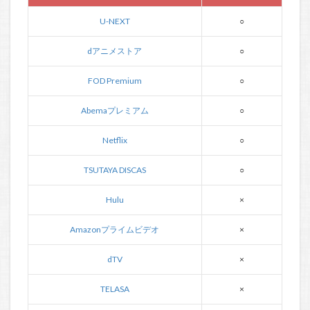
U-NEXT
○
dアニメストア
○
FOD Premium
○
Abemaプレミアム
○
Netflix
○
TSUTAYA DISCAS
○
Hulu
×
Amazonプライムビデオ
×
dTV
×
TELASA
×