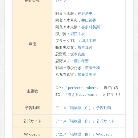
制作会社
シャフト
阿良々木暦：
神谷浩史
阿良々木月火：
井口裕香
阿良々木火憐：
喜多村英梨
羽川翼：
堀江由衣
ブラック羽川：
堀江由衣
声優
吸血鬼幼女：
坂本真綾
忍野忍：
坂本真綾
忍野メメ：
櫻井孝宏
戦場ヶ原ひたぎ：
斎藤千和
八九寺真宵：
加藤英美里
OP：
『perfect slumbers』
：堀江由衣
主題歌
ED：
『消えるdaydream』
：河野マリナ
予告動画
アニメ『猫物語（白）』予告動画
公式サイト
アニメ『猫物語（白）』公式サイト
Wikipedia
アニメ『猫物語（白）』Wikipedia