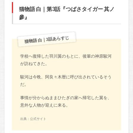
猫物語 白｜第3話『つばさタイガー 其ノ
參』
猫物語 白｜3話あらすじ
学校へ復帰した羽川翼のもとに、後輩の神原駿河
が訪ねてきた。
駿河は今晩、阿良々木暦に呼び出されているそう
だ。
事情が分からぬままひたぎの家へ帰宅した翼を、
意外な人物が迎えに来る。
出典：公式サイト