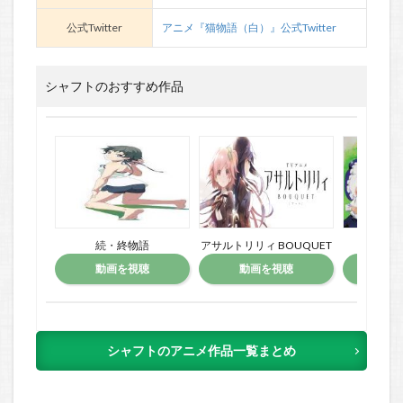
公式Twitter
アニメ『猫物語（白）』公式Twitter
シャフトのおすすめ作品
続・終物語
アサルトリリィ BOUQUET
まほ
動画を視聴
動画を視聴
動
シャフトのアニメ作品一覧まとめ