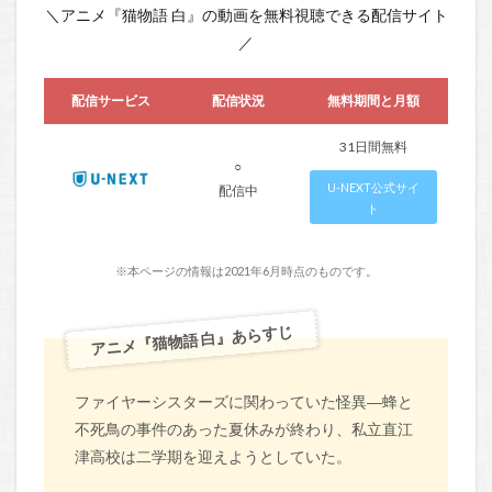
＼アニメ『猫物語 白』の動画を無料視聴できる配信サイト
／
配信サービス
配信状況
無料期間と月額
31日間無料
○
U-NEXT公式サイ
配信中
ト
※本ページの情報は2021年6月時点のものです。
アニメ『猫物語 白』あらすじ
ファイヤーシスターズに関わっていた怪異―蜂と
不死鳥の事件のあった夏休みが終わり、私立直江
津高校は二学期を迎えようとしていた。