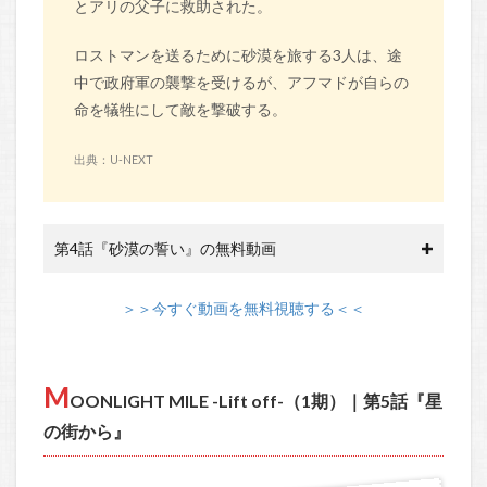
とアリの父子に救助された。
ロストマンを送るために砂漠を旅する3人は、途
中で政府軍の襲撃を受けるが、アフマドが自らの
命を犠牲にして敵を撃破する。
出典：U-NEXT
第4話『砂漠の誓い』の無料動画
＞＞今すぐ動画を無料視聴する＜＜
M
OONLIGHT MILE -Lift off-（1期）｜第5話『星
の街から』