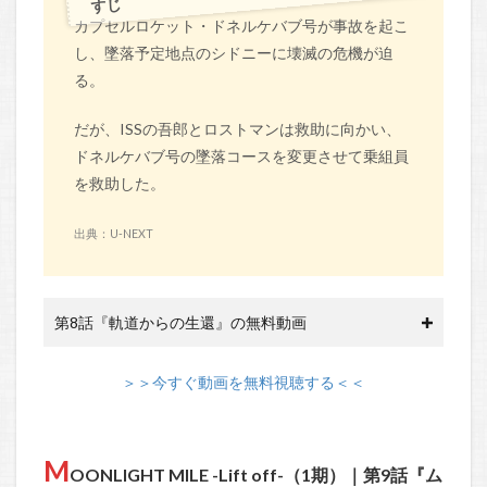
すじ
カプセルロケット・ドネルケバブ号が事故を起こ
し、墜落予定地点のシドニーに壊滅の危機が迫
る。
だが、ISSの吾郎とロストマンは救助に向かい、
ドネルケバブ号の墜落コースを変更させて乗組員
を救助した。
出典：U-NEXT
第8話『軌道からの生還』の無料動画
＞＞今すぐ動画を無料視聴する＜＜
M
OONLIGHT MILE -Lift off-（1期）｜第9話『ム