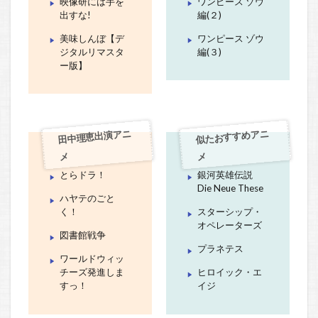
映像研には手を
ワンピース ゾウ
出すな!
編(２)
美味しんぼ【デ
ワンピース ゾウ
ジタルリマスタ
編(３)
ー版】
田中理恵出演アニ
似たおすすめアニ
メ
メ
とらドラ！
銀河英雄伝説
Die Neue These
ハヤテのごと
く！
スターシップ・
オペレーターズ
図書館戦争
プラネテス
ワールドウィッ
チーズ発進しま
ヒロイック・エ
すっ！
イジ