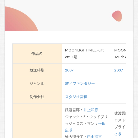
MOONLIGHT MILE -Lift
MOONLIGHT M
作品名
off- 1期
Touch down- 
放送時期
2007
2007
ジャンル
SF／ファンタジー
制作会社
スタジオ雲雀
猿渡吾郎：
井上和彦
猿渡吾郎：
井
ジャック・F・ウッドブリ
ロストマン：
ッジ＝ロストマン：
平田
ブライアン：
広明
さき
池内理代子：
田中理恵