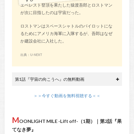
エベレスト登頂を果たした猿渡吾郎とロストマン
が次に目指したのは宇宙だった。
ロストマンはスペースシャトルのパイロットにな
るためにアメリカ海軍に入隊するが、吾郎はなぜ
か建設会社に入社した。
出典：U-NEXT
第1話『宇宙の向こうへ』の無料動画
＞＞今すぐ動画を無料視聴する＜＜
M
OONLIGHT MILE -Lift off-（1期）｜第2話『果
てなき夢』