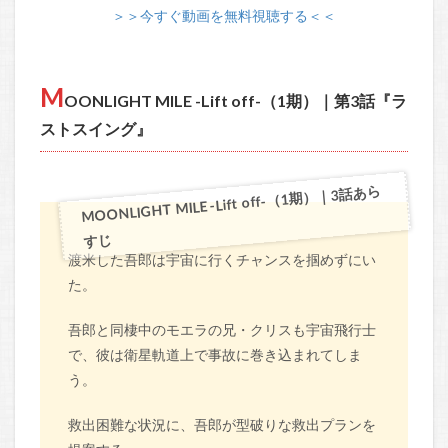
＞＞今すぐ動画を無料視聴する＜＜
M
OONLIGHT MILE -Lift off-（1期）｜第3話『ラ
ストスイング』
MOONLIGHT MILE -Lift off-（1期）｜3話あら
すじ
渡米した吾郎は宇宙に行くチャンスを掴めずにい
た。
吾郎と同棲中のモエラの兄・クリスも宇宙飛行士
で、彼は衛星軌道上で事故に巻き込まれてしま
う。
救出困難な状況に、吾郎が型破りな救出プランを