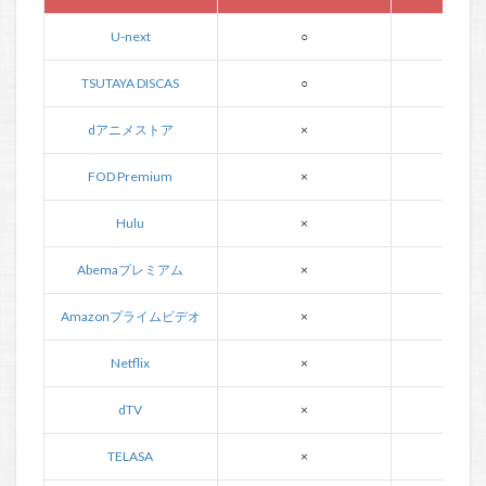
U-next
○
○
TSUTAYA DISCAS
○
○
dアニメストア
×
×
FOD Premium
×
×
Hulu
×
×
Abemaプレミアム
×
×
Amazonプライムビデオ
×
×
Netflix
×
×
dTV
×
×
TELASA
×
×