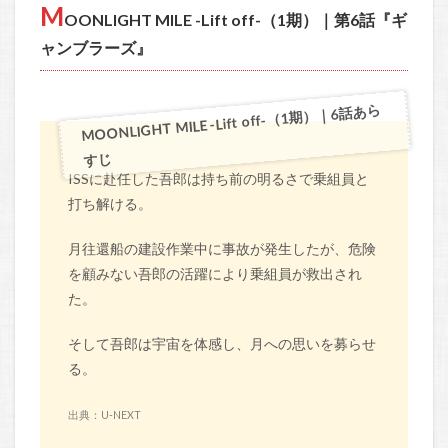
M
OONLIGHT MILE -Lift off-（1期）｜第6話『ギ
ャンブラーズ』
MOONLIGHT MILE -Lift off-（1期）｜6話あら
すじ
ISSに赴任した吾郎は持ち前の明るさで乗組員と
打ち解ける。
月往還船の建設作業中に事故が発生したが、危険
を顧みない吾郎の活躍により乗組員が救出され
た。
そして吾郎は宇宙を体感し、月への思いを募らせ
る。
出典：U-NEXT