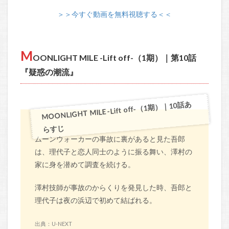
＞＞今すぐ動画を無料視聴する＜＜
M
OONLIGHT MILE -Lift off-（1期）｜第10話
『疑惑の潮流』
MOONLIGHT MILE -Lift off-（1期）｜10話あ
らすじ
ムーンウォーカーの事故に裏があると見た吾郎
は、理代子と恋人同士のように振る舞い、澤村の
家に身を潜めて調査を続ける。
澤村技師が事故のからくりを発見した時、吾郎と
理代子は夜の浜辺で初めて結ばれる。
出典：U-NEXT