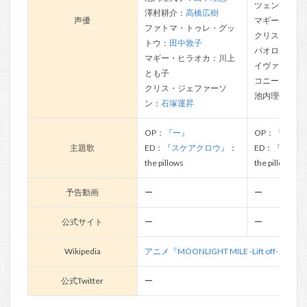
ツェン・リー
澤村耕介：
高橋広樹
声優
マギー：川上
ファトマ・トゥレ・グッ
クリス：
石塚
トウ：
田中敦子
パオロ：
秋元
マギー・ヒラオカ：川上
イヴァン：杉
とも子
コニー：
根谷
クリス・ジェファーソ
池内理代子：
ン：
石塚運昇
OP：
『ー』
OP：
『ー』
主題歌
ED：
『スケアクロウ』
：
ED：
『BOAT 
the pillows
the pillows
予告動画
ー
ー
公式サイト
ー
ー
Wikipedia
アニメ『MOONLIGHT MILE -Lift off-』Wikip
公式Twitter
ー