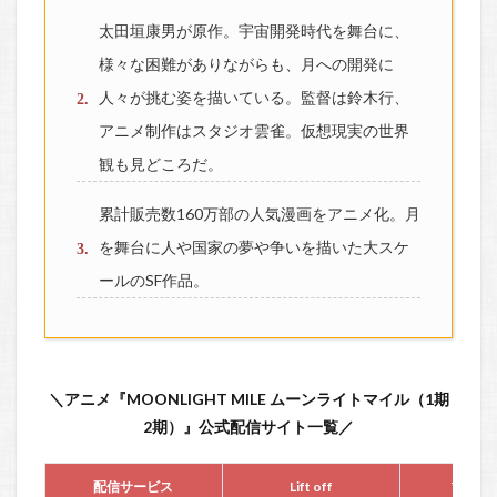
太田垣康男が原作。宇宙開発時代を舞台に、
様々な困難がありながらも、月への開発に
人々が挑む姿を描いている。監督は鈴木行、
アニメ制作はスタジオ雲雀。仮想現実の世界
観も見どころだ。
累計販売数160万部の人気漫画をアニメ化。月
を舞台に人や国家の夢や争いを描いた大スケ
ールのSF作品。
＼アニメ『MOONLIGHT MILE ムーンライトマイル（1期
2期）』公式配信サイト一覧／
配信サービス
Lift off
Touch 