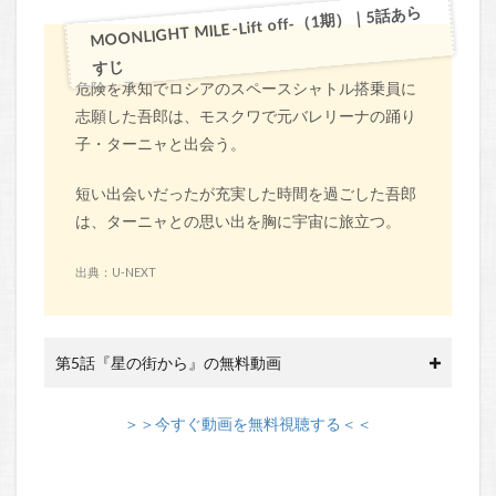
MOONLIGHT MILE -Lift off-（1期）｜5話あら
すじ
危険を承知でロシアのスペースシャトル搭乗員に
志願した吾郎は、モスクワで元バレリーナの踊り
子・ターニャと出会う。
短い出会いだったが充実した時間を過ごした吾郎
は、ターニャとの思い出を胸に宇宙に旅立つ。
出典：U-NEXT
第5話『星の街から』の無料動画
＞＞今すぐ動画を無料視聴する＜＜