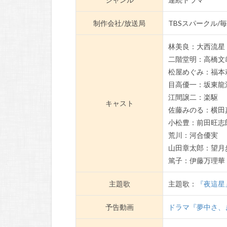
制作会社/放送局
TBSスパークル/
林美良：大西流星（
二階堂明：高橋文
松屋めぐみ：福本
目高優一：坂東龍
江間譲二：楽駆
キャスト
佐藤みのる：横田
小松豊：前田旺志
荒川：河合優実
山田章太郎：望月
篤子：伊藤万理華
主題歌
主題歌：
『夜這星
予告動画
ドラマ『夢中さ、