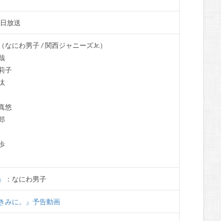
毎日放送
なにわ男子 / 関西ジャニーズJr.）
哉
莉子
汰
真悠
郎
歩
』
：なにわ男子
きみに。』予告動画