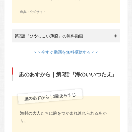
出典：公式サイト
第2話『ひやっこい薄膜』の無料動画
＞＞今すぐ動画を無料視聴する＜＜
凪のあすから｜第3話『海のいいつたえ』
凪のあすから｜3話あらすじ
海村の大人たちに腕をつかまれ連れられるあか
り。