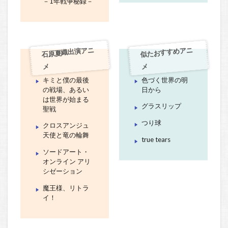
－1年戦争秘録－
石原夏織出演アニ
似たおすすめアニ
メ
メ
キミと僕の最後
色づく世界の明
の戦場、あるい
日から
は世界が始まる
グラスリップ
聖戦
つり球
クロスアンジュ
天使と竜の輪舞
true tears
ソードアート・
オンライン アリ
シゼーション
魔王様、リトラ
イ！