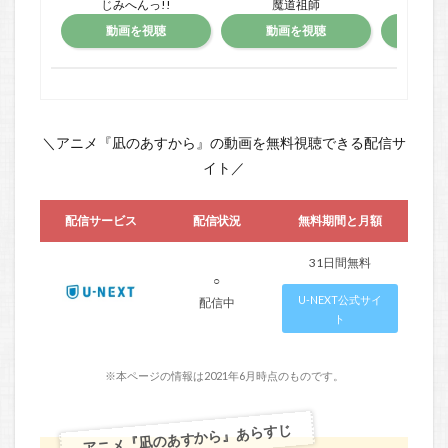
じみへんっ!!
魔道祖師
動画を視聴
動画を視聴
動
＼アニメ『凪のあすから』の動画を無料視聴できる配信サ
イト／
配信サービス
配信状況
無料期間と月額
31日間無料
○
U-NEXT公式サイ
配信中
ト
※本ページの情報は2021年6月時点のものです。
アニメ『凪のあすから』あらすじ