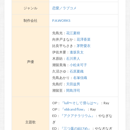
ジャンル
恋愛／ラブコメ
制作会社
P.A.WORKS
先島光：
花江夏樹
向井戸まなか：
花澤香菜
比良平ちさき：
茅野愛衣
伊佐木要：
逢坂良太
木原紡：
石川界人
声優
潮留美海：
小松未可子
久沼さゆ：
石原夏織
先島あかり：
名塚佳織
先島灯：
天田益男
潮留至：
間島淳司
OP：
『lull〜そして僕らは〜』
：Ray
OP：
『ebb and flow』
：Ray
ED：
『アクアテラリウム』
：やなぎな
主題歌
ぎ
ED：
『三つ葉の結びめ』
：やなぎなぎ