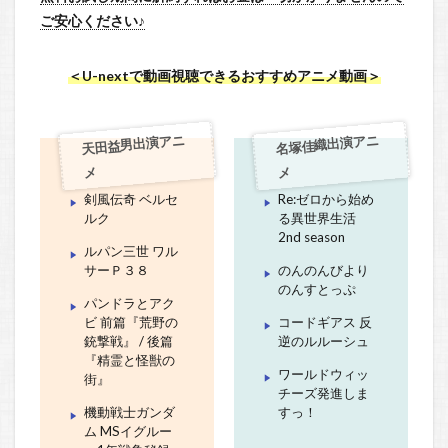
ご安心ください♪
＜U-nextで動画視聴できるおすすめアニメ動画＞
天田益男出演アニ
名塚佳織出演アニ
メ
メ
剣風伝奇 ベルセ
Re:ゼロから始め
ルク
る異世界生活
2nd season
ルパン三世 ワル
サーＰ３８
のんのんびより
のんすとっぷ
パンドラとアク
ビ 前篇『荒野の
コードギアス 反
銃撃戦』 / 後篇
逆のルルーシュ
『精霊と怪獣の
ワールドウィッ
街』
チーズ発進しま
機動戦士ガンダ
すっ！
ム MSイグルー