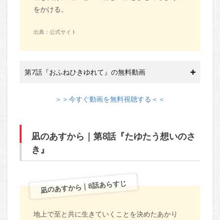
をかける。
出典：公式サイト
第7話『おふねひきゆれて』の無料動画
＞＞今すぐ動画を無料視聴する＜＜
凪のあすから｜第8話『たゆたう想いのさ
き』
凪のあすから｜8話あらすじ
地上で至と共に生きていくことを決めたあかり