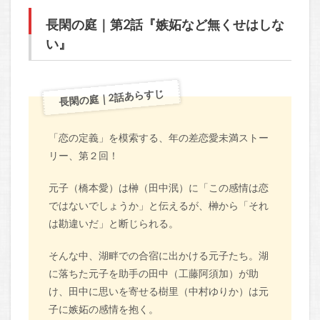
長閑の庭｜第2話『嫉妬など無くせはしな
い』
長閑の庭｜2話あらすじ
「恋の定義」を模索する、年の差恋愛未満ストー
リー、第２回！
元子（橋本愛）は榊（田中泯）に「この感情は恋
ではないでしょうか」と伝えるが、榊から「それ
は勘違いだ」と断じられる。
そんな中、湖畔での合宿に出かける元子たち。湖
に落ちた元子を助手の田中（工藤阿須加）が助
け、田中に思いを寄せる樹里（中村ゆりか）は元
子に嫉妬の感情を抱く。