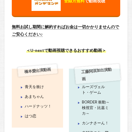
登録月無料
で動画視聴
無料お試し期間に解約すればお金は一切かかりませんので
ご安心ください♪
＜U-nextで動画視聴できるおすすめ動画＞
工藤阿須加出演動
橋本愛出演動画
画
青天を衝け
ルーズヴェル
ト・ゲーム
あまちゃん
BORDER 衝動～
ハードナッツ！
検視官・比嘉ミ
カ～
はつ恋
カンナさーん！