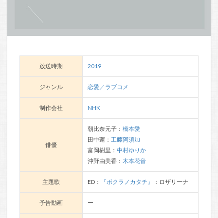
放送時期
2019
ジャンル
恋愛／ラブコメ
制作会社
NHK
朝比奈元子：
橋本愛
田中蓮：
工藤阿須加
俳優
富岡樹里：
中村ゆりか
沖野由美香：
木本花音
主題歌
ED：
『ボクラノカタチ』
：ロザリーナ
予告動画
ー