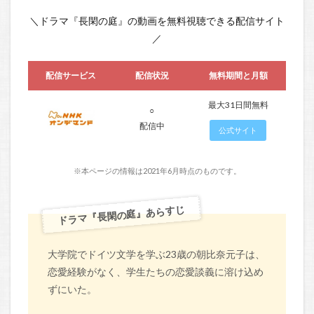
＼ドラマ『長閑の庭』の動画を無料視聴できる配信サイト
／
配信サービス
配信状況
無料期間と月額
最大31日間無料
○
配信中
公式サイト
※本ページの情報は2021年6月時点のものです。
ドラマ『長閑の庭』あらすじ
大学院でドイツ文学を学ぶ23歳の朝比奈元子は、
恋愛経験がなく、学生たちの恋愛談義に溶け込め
ずにいた。