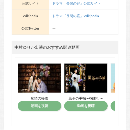
公式サイト
ドラマ『長閑の庭』公式サイト
Wikipedia
ドラマ『長閑の庭』Wikipedia
公式Twitter
ー
中村ゆりか出演のおすすめ関連動画
痴情の接吻
黒革の手帖～拐帯行～
きの
動画を視聴
動画を視聴
動