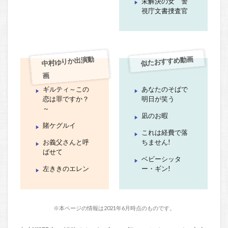
未解決の女 警
視庁文書捜査官
似たおすすめ動画
中村ゆりか出演動
画
ギルティ～この
あなたのそばで
恋は罪ですか？
明日が笑う
～
凪のお暇
賭ケグルイ
これは経費で落
お義父さんと呼
ちません!
ばせて
ベビーシッタ
左ききのエレン
ー・ギン!
※本ページの情報は2021年6月時点のものです。